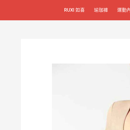
跳
Post
RUXI 如喜
瑜珈褲
運動
至
navigation
主
要
內
容