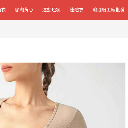
內衣
瑜珈背心
運動短褲
連體衣
瑜珈服工廠批發