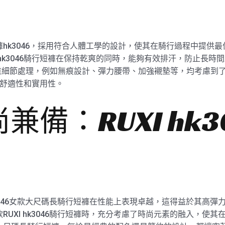
褲hk3046，採用符合人體工學的設計，使其在騎行過程中提供最
 hk3046騎行短褲在保持乾爽的同時，能夠有效排汗，防止長時間
重細節處理，例如無痕設計、彈力腰帶、加強襯墊等，均考慮到
褲的舒適性和實用性。
備：RUXI hk3
 hk3046女款大尺碼長騎行短褲在性能上表現卓越，這得益於其高
款RUXI hk3046騎行短褲時，充分考慮了時尚元素的融入，使