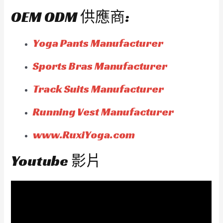
OEM ODM 供應商:
Yoga Pants Manufacturer
Sports Bras Manufacturer
Track Suits Manufacturer
Running Vest Manufacturer
www.RuxiYoga.com
Youtube 影片