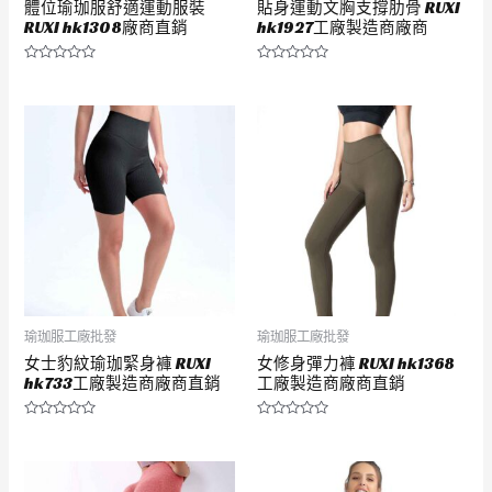
體位瑜珈服舒適運動服裝
貼身運動文胸支撐肋骨 RUXI
RUXI hk1308廠商直銷
hk1927工廠製造商廠商
評
評
分
分
0
0
滿
滿
分
分
5
5
瑜珈服工廠批發
瑜珈服工廠批發
女士豹紋瑜珈緊身褲 RUXI
女修身彈力褲 RUXI hk1368
hk733工廠製造商廠商直銷
工廠製造商廠商直銷
評
評
分
分
0
0
滿
滿
分
分