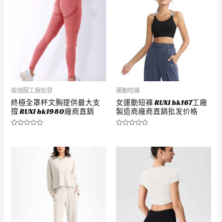
5
5
瑜珈服工廠批發
運動短褲
終極全罩杯文胸提供最大支
女運動短褲 RUXI hk167工廠
撐 RUXI hk1980廠商直銷
製造商廠商直銷批发价格
評
評
分
分
0
0
滿
滿
分
分
5
5