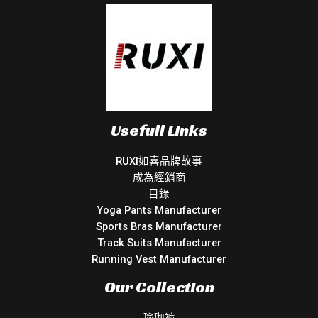
Usefull Links
RUXI如喜品牌故事
成為經銷商
目錄
Yoga Pants Manufacturer
Sports Bras Manufacturer
Track Suits Manufacturer
Running Vest Manufacturer
Our Collection
瑜珈褲