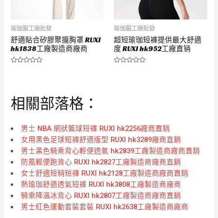
瑜珈服工廠批發
瑜珈服工廠批發
舒適貼合矽膠聚攏胸罩 RUXI
超短瑜珈短褲提供最大舒適
hk1838工廠製造商廠商
度 RUXI hk952工廠直销
評
評
分
分
0
0
滿
滿
分
分
相關部落格：
5
5
男士 NBA 網狀籃球短褲 RUXI hk2256廠商直銷
女用黑色足球短褲舒適版型 RUXI hk3289廠商直銷
男士黑色騎乘背心輕便透氣 hk2839工廠製造商廠商直銷
防風輕便跑背心 RUXI hk2827工廠製造商廠商直銷
女士舒適短騎短褲 RUXI hk2128工廠製造商廠商直銷
熱瑜珈舒適透氣短褲 RUXI hk3808工廠製造商廠商
騎乘降溫冰背心 RUXI hk2807工廠製造商廠商直銷
男士紅色運動套裝套裝 RUXI hk2638工廠製造商廠商