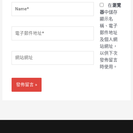
Name*
在
瀏覽
器
中儲存
顯示名
稱、電子
電
郵件地址
子
及個人網
郵
站網址，
件
以供下次
網
地
發佈留言
站
址
時使用。
網
*
址