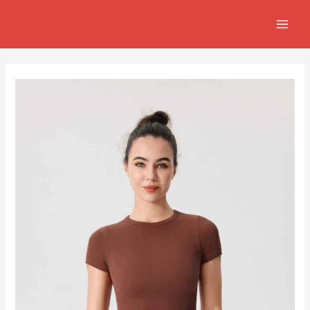
跳
Post
MAIN
至
navigation
MEN
主
要
內
容