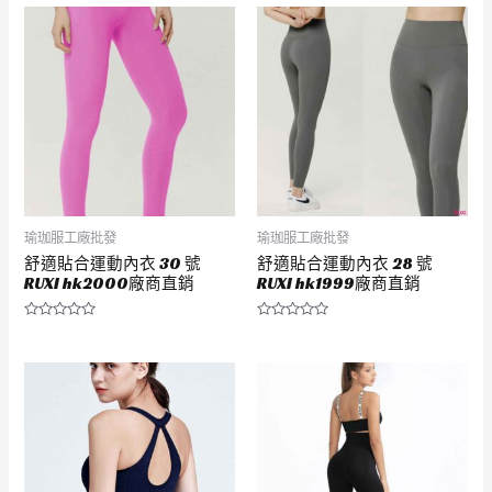
瑜珈服工廠批發
瑜珈服工廠批發
舒適貼合運動內衣 30 號
舒適貼合運動內衣 28 號
RUXI hk2000廠商直銷
RUXI hk1999廠商直銷
評
評
分
分
0
0
滿
滿
分
分
5
5