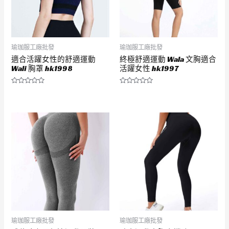
瑜珈服工廠批發
瑜珈服工廠批發
適合活躍女性的舒適運動
終極舒適運動 Wala 文胸適合
Wali 胸罩 hk1998
活躍女性 hk1997
評
評
分
分
0
0
滿
滿
分
分
5
5
瑜珈服工廠批發
瑜珈服工廠批發