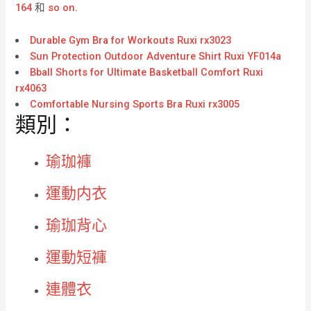
164
和
so on
.
Durable Gym Bra for Workouts Ruxi rx3023
Sun Protection Outdoor Adventure Shirt Ruxi YF014a
Bball Shorts for Ultimate Basketball Comfort Ruxi
rx4063
Comfortable Nursing Sports Bra Ruxi rx3005
類別：
瑜珈褲
運動内衣
瑜珈背心
運動短褲
連體衣