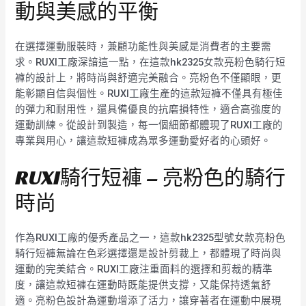
動與美感的平衡
在選擇運動服裝時，兼顧功能性與美感是消費者的主要需
求。RUXI工廠深諳這一點，在這款hk2325女款亮粉色騎行短
褲的設計上，將時尚與舒適完美融合。亮粉色不僅顯眼，更
能彰顯自信與個性。RUXI工廠生產的這款短褲不僅具有極佳
的彈力和耐用性，還具備優良的抗磨損特性，適合高強度的
運動訓練。從設計到製造，每一個細節都體現了RUXI工廠的
專業與用心，讓這款短褲成為眾多運動愛好者的心頭好。
RUXI騎行短褲 – 亮粉色的騎行
時尚
作為RUXI工廠的優秀產品之一，這款hk2325型號女款亮粉色
騎行短褲無論在色彩選擇還是設計剪裁上，都體現了時尚與
運動的完美結合。RUXI工廠注重面料的選擇和剪裁的精準
度，讓這款短褲在運動時既能提供支撐，又能保持透氣舒
適。亮粉色設計為運動增添了活力，讓穿著者在運動中展現