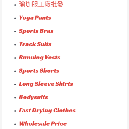
瑜珈服工廠批發
Yoga Pants
Sports Bras
Track Suits
Running Vests
Sports Shorts
Long Sleeve Shirts
Bodysuits
Fast Drying Clothes
Wholesale Price