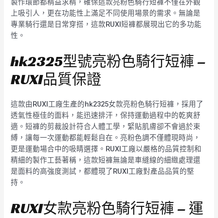
製作環節都精益求精，確保這款亮粉色騎行短褲不僅在外觀
上吸引人，更在功能性上滿足不同使用場景的需求。無論是
專業騎行還是日常穿搭，這款RUXI短褲都展現出它的多功能
性。
hk2325型號亮粉色騎行短褲 –
RUXI品質保證
這款由RUXI工廠生產的hk2325女款亮粉色騎行短褲，採用了
透氣性極佳的面料，能迅速排汗，保持運動過程中的乾爽舒
適。短褲的剪裁設計符合人體工學，緊貼肌膚卻不會過於束
縛，讓每一次運動都能輕鬆自在。亮粉色調不僅體現時尚，
更是運動場合中的吸睛選擇。RUXI工廠以嚴格的品質控制和
精細的製作工藝著稱，這款短褲無論是車縫線的細緻處理還
是面料的高強度測試，都體現了RUXI工廠對產品品質的堅
持。
RUXI女款亮粉色騎行短褲 – 運