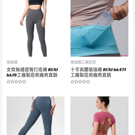
滿
滿
分
分
5
5
瑜珈褲
瑜珈服工廠批發
女款無縫提臀打底褲 RUXI
十字高腰瑜珈褲 RUXI hk471
hk19工廠製造商廠商直銷
工廠製造商廠商直銷
評
評
分
分
0
0
滿
滿
分
分
5
5