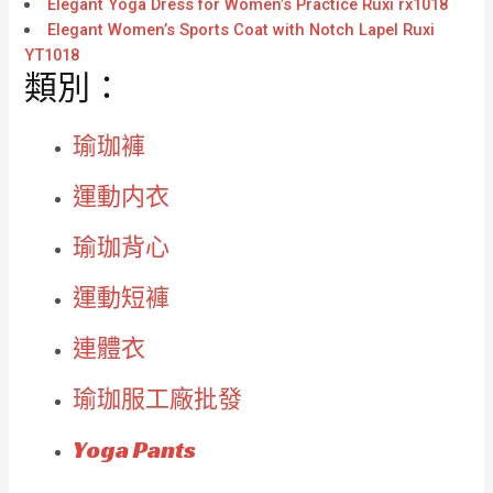
Elegant Yoga Dress for Women’s Practice Ruxi rx1018
Elegant Women’s Sports Coat with Notch Lapel Ruxi
YT1018
類別：
瑜珈褲
運動内衣
瑜珈背心
運動短褲
連體衣
瑜珈服工廠批發
Yoga Pants