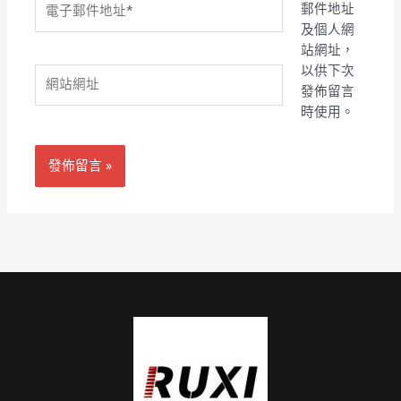
郵件地址
子
及個人網
郵
站網址，
件
以供下次
網
地
發佈留言
站
址
時使用。
網
*
址