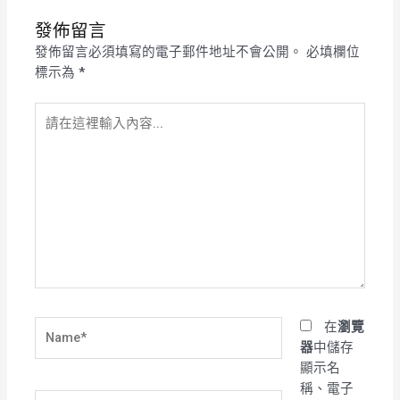
發佈留言
發佈留言必須填寫的電子郵件地址不會公開。
必填欄位
標示為
*
請
在
這
裡
輸
入
內
容...
Name*
在
瀏覽
器
中儲存
顯示名
稱、電子
電