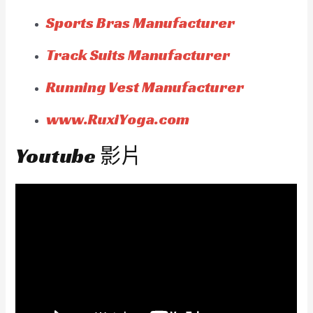
Sports Bras Manufacturer
Track Suits Manufacturer
Running Vest Manufacturer
www.RuxiYoga.com
Youtube 影片