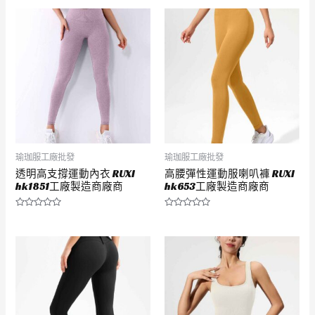
0
0
滿
滿
分
分
5
5
瑜珈服工廠批發
瑜珈服工廠批發
透明高支撐運動內衣 RUXI
高腰彈性運動服喇叭褲 RUXI
hk1851工廠製造商廠商
hk653工廠製造商廠商
評
評
分
分
0
0
滿
滿
分
分
5
5