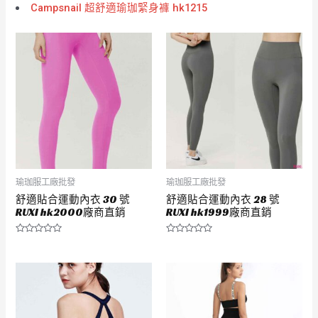
Campsnail 超舒適瑜珈緊身褲 hk1215
瑜珈服工廠批發
瑜珈服工廠批發
舒適貼合運動內衣 30 號
舒適貼合運動內衣 28 號
RUXI hk2000廠商直銷
RUXI hk1999廠商直銷
評
評
分
分
0
0
滿
滿
分
分
5
5