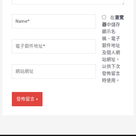
Name*
在
瀏覽
器
中儲存
顯示名
稱、電子
電
郵件地址
子
及個人網
郵
站網址，
件
以供下次
網
地
發佈留言
站
址
時使用。
網
*
址