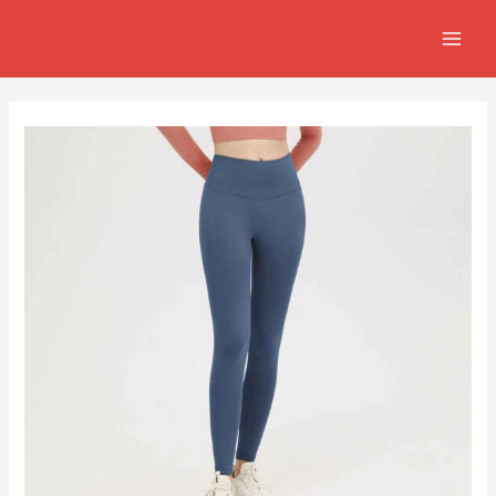
跳
Post
MAIN
至
navigation
MEN
主
要
內
容