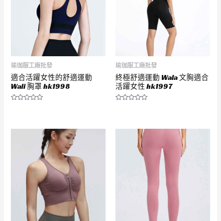
瑜珈服工廠批發
瑜珈服工廠批發
適合活躍女性的舒適運動
終極舒適運動 Wala 文胸適合
Wali 胸罩 hk1998
活躍女性 hk1997
評
評
分
分
0
0
滿
滿
分
分
5
5