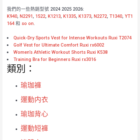
我們的一些熱銷型號 2024 2025 2026:
K940
,
N2291
,
1522
,
K1213
,
K1335
,
K1373
,
N2272
,
T1340
,
YT1
164
和
so on
.
Quick-Dry Sports Vest for Intense Workouts Ruxi T2074
Golf Vest for Ultimate Comfort Ruxi rx6002
Women’s Athletic Workout Shorts Ruxi K538
Training Bra for Beginners Ruxi rx3016
類別：
瑜珈褲
運動内衣
瑜珈背心
運動短褲