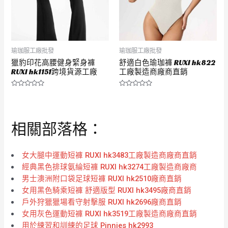
瑜珈服工廠批發
瑜珈服工廠批發
獵豹印花高腰健身緊身褲
舒適白色瑜珈褲 RUXI hk822
RUXI hk1151跨境貨源工廠
工廠製造商廠商直銷
評
評
分
分
0
0
滿
滿
分
分
相關部落格：
5
5
女大腿中運動短褲 RUXI hk3483工廠製造商廠商直銷
經典黑色排球氨綸短褲 RUXI hk3274工廠製造商廠商
男士澳洲附口袋足球短褲 RUXI hk2510廠商直銷
女用黑色騎乘短褲 舒適版型 RUXI hk3495廠商直銷
戶外狩獵獵場看守射擊服 RUXI hk2696廠商直銷
女用灰色運動短褲 RUXI hk3519工廠製造商廠商直銷
用於練習和訓練的足球 Pinnies hk2993