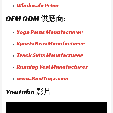
Wholesale Price
OEM ODM 供應商:
Yoga Pants Manufacturer
Sports Bras Manufacturer
Track Suits Manufacturer
Running Vest Manufacturer
www.RuxiYoga.com
Youtube 影片