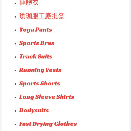
連體衣
瑜珈服工廠批發
Yoga Pants
Sports Bras
Track Suits
Running Vests
Sports Shorts
Long Sleeve Shirts
Bodysuits
Fast Drying Clothes