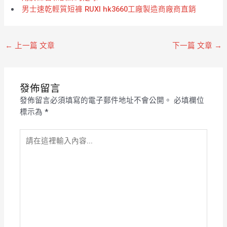
男士速乾輕質短褲 RUXI hk3660工廠製造商廠商直銷
←
上一篇 文章
下一篇 文章
→
發佈留言
發佈留言必須填寫的電子郵件地址不會公開。
必填欄位
標示為
*
請
在
這
裡
輸
入
內
容...