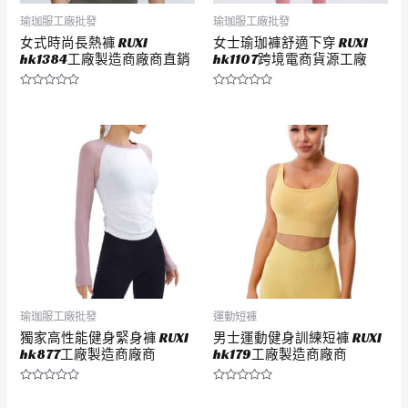
瑜珈服工廠批發
瑜珈服工廠批發
女式時尚長熱褲 RUXI
女士瑜珈褲舒適下穿 RUXI
hk1384工廠製造商廠商直銷
hk1107跨境電商貨源工廠
評
評
分
分
0
0
滿
滿
分
分
5
5
瑜珈服工廠批發
運動短褲
獨家高性能健身緊身褲 RUXI
男士運動健身訓練短褲 RUXI
hk877工廠製造商廠商
hk179工廠製造商廠商
評
評
分
分