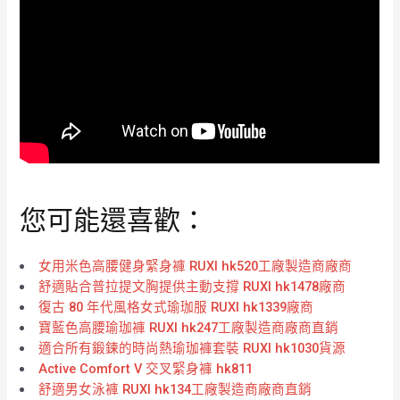
您可能還喜歡：
女用米色高腰健身緊身褲 RUXI hk520工廠製造商廠商
舒適貼合普拉提文胸提供主動支撐 RUXI hk1478廠商
復古 80 年代風格女式瑜珈服 RUXI hk1339廠商
寶藍色高腰瑜珈褲 RUXI hk247工廠製造商廠商直銷
適合所有鍛鍊的時尚熱瑜珈褲套裝 RUXI hk1030貨源
Active Comfort V 交叉緊身褲 hk811
舒適男女泳褲 RUXI hk134工廠製造商廠商直銷