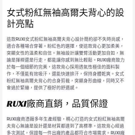
女式粉紅無袖高爾夫背心的設
計亮點
這款RUXI女式粉紅無袖高爾夫背心設計簡約卻不失時尚感，
適合各種場合穿著。粉紅色的選擇，使這款背心更加柔美，
突顯女性的溫柔和自信。無袖設計讓雙臂活動更加自如，無
論是揮桿還是行走，都能讓你感到無比輕鬆。RUXI廠商致力
於每一個細節的完美，這款背心採用透氣性極佳的面料製
作，不僅能有效吸汗，還能快速排汗，保持身體乾爽。女式
粉紅無袖高爾夫背心的合身剪裁，突顯身形曲線，同時又不
會過於緊繃，提供了極好的舒適感。
RUXI廠商直銷，品質保證
RUXI廠商憑藉多年生產經驗，精心打造的女式粉紅無袖高爾
夫背心無論是設計還是材質都達到了高標準。這款背心經過
多次測試，保證每一件出廠的產品都符合市場需求。RUXI廠