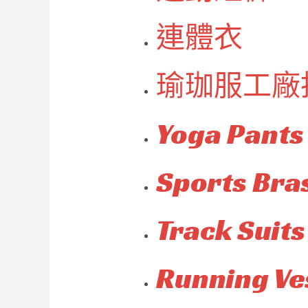
連體衣
瑜珈服工廠
Yoga Pants
Sports Bra
Track Suits
Running Ve