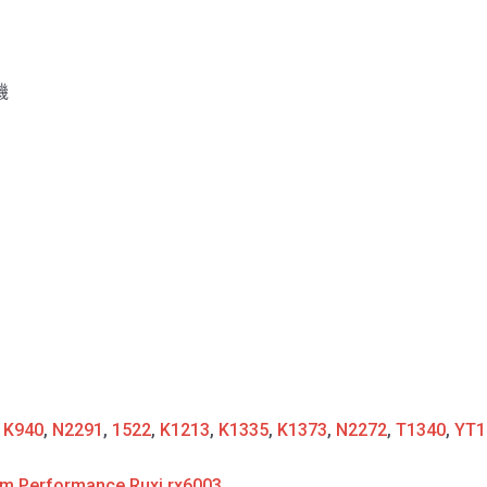
機
:
K940
,
N2291
,
1522
,
K1213
,
K1335
,
K1373
,
N2272
,
T1340
,
YT1
m Performance Ruxi rx6003