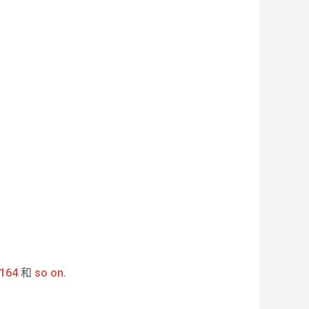
164
和
so on
.