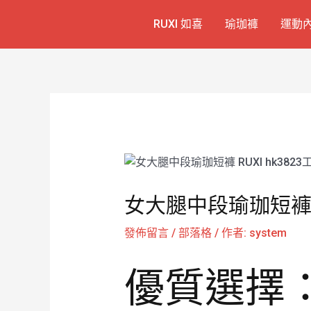
跳
Post
RUXI 如喜
瑜珈褲
運動
至
navigation
主
要
內
容
女大腿中段瑜珈短褲 R
發佈留言
/
部落格
/ 作者:
system
優質選擇：