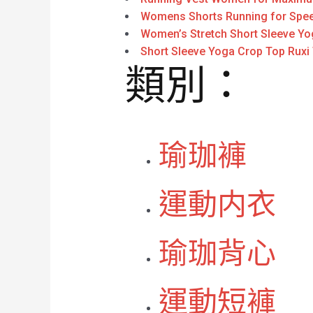
Womens Shorts Running for Spee
Women’s Stretch Short Sleeve Yo
Short Sleeve Yoga Crop Top Ruxi
類別：
瑜珈褲
運動内衣
瑜珈背心
運動短褲