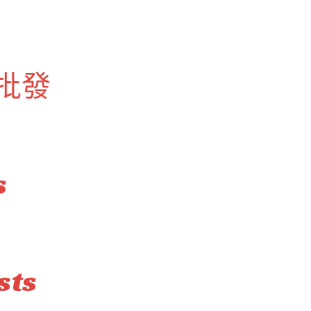
批發
s
sts