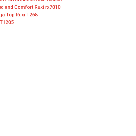
d and Comfort Ruxi rx7010
ga Top Ruxi T268
 T1205