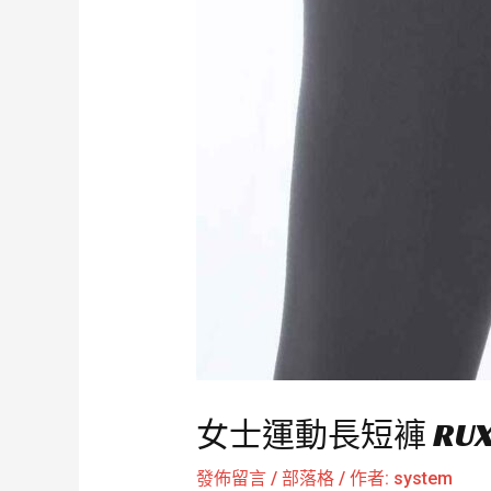
女士運動長短褲 RUX
發佈留言
/
部落格
/ 作者:
system