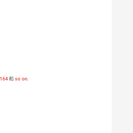
164
和
so on
.