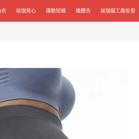
內衣
瑜珈背心
運動短褲
連體衣
瑜珈服工廠批發