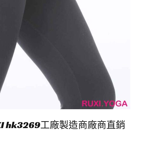
I hk3269工廠製造商廠商直銷