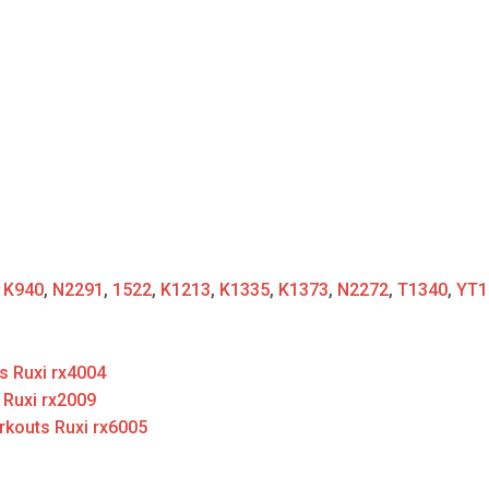
:
K940
,
N2291
,
1522
,
K1213
,
K1335
,
K1373
,
N2272
,
T1340
,
YT1
s Ruxi rx4004
 Ruxi rx2009
rkouts Ruxi rx6005