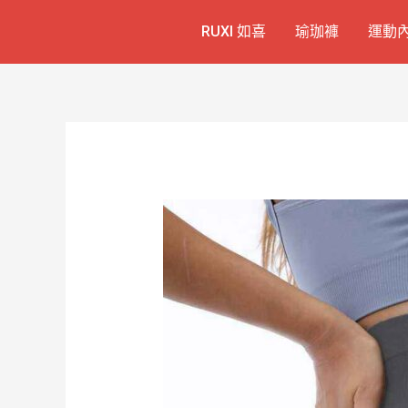
跳
Post
RUXI 如喜
瑜珈褲
運動
至
navigation
主
要
內
容