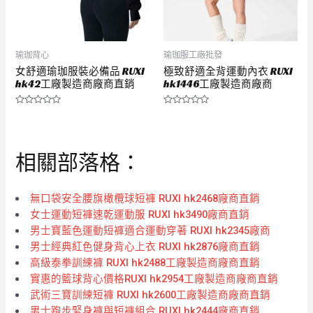
瑜珈背心
瑜珈服工廠批發
女舒適瑜珈服裝必備品 RUXI
極致舒適全背運動內衣 RUXI
hk42工廠製造商廠商直銷
hk1446工廠製造商廠商
評
評
分
分
0
0
滿
滿
分
分
相關部落格：
5
5
無口袋安全腰旗橄欖球短褲 RUXI hk2468廠商直銷
女士運動短褲速乾運動服 RUXI hk3490廠商直銷
男士寶藍色運動短褲適合運動穿著 RUXI hk2345廠商
男士經典紅色健身背心上衣 RUXI hk2876廠商直銷
高級泰拳訓練褲 RUXI hk2488工廠製造商廠商直銷
實惠的籃球背心價格RUXI hk2954工廠製造商廠商直銷
武術三寶訓練短褲 RUXI hk2600工廠製造商廠商直銷
男士跑步緊身褲與短褲組合 RUXI hk2444廠商直銷