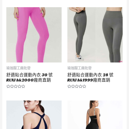
瑜珈服工廠批發
瑜珈服工廠批發
舒適貼合運動內衣 30 號
舒適貼合運動內衣 28 號
RUXI hk2000廠商直銷
RUXI hk1999廠商直銷
評
評
分
分
0
0
滿
滿
分
分
5
5