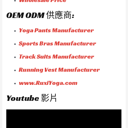
OEM ODM 供應商:
Yoga Pants Manufacturer
Sports Bras Manufacturer
Track Suits Manufacturer
Running Vest Manufacturer
www.RuxiYoga.com
Youtube 影片