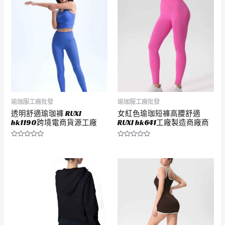
分
分
5
5
瑜珈服工廠批發
瑜珈服工廠批發
透明舒適瑜珈褲 RUXI
女紅色瑜珈短褲高腰舒適
hk1190跨境電商貨源工廠
RUXI hk641工廠製造商廠商
評
評
分
分
0
0
滿
滿
分
分
5
5