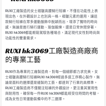
RUXI工廠製造的女士褶皺高腰騎行短褲，不僅在功能性上表
現出色，在外觀設計上也別具一格。褶皺元素的運用，讓這
款騎行短褲在眾多運動服飾中脫穎而出，增添了獨特的時尚
感。無論是進行騎行運動、瑜伽鍛煉，還是日常休閒穿著，
RUXI hk3069都能輕鬆駕馭各種場合，滿足現代女性對時尚與
功能性的雙重需求。
RUXI hk3069工廠製造商廠商
的專業工藝
RUXI作為專業的工廠製造商，對每一個細節都力求完美。女
士褶皺高腰騎行短褲RUXI hk3069經過多道工序精心製作，無
論是面料的選擇還是縫製的工藝，都達到了行業的高標準。
RUXI工廠製造商不僅關注短褲的外觀設計，更注重其實用性
與耐用性，確保每一件RUXI hk3069都能經受住時間的考驗，
成為女性日常運動裝備中的不二選擇。