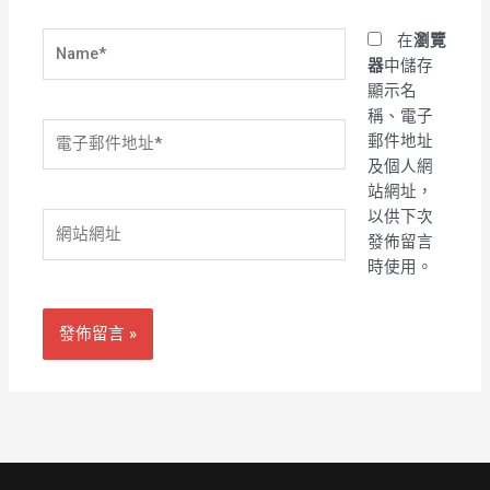
Name*
在
瀏覽
器
中儲存
顯示名
稱、電子
電
郵件地址
子
及個人網
郵
站網址，
件
以供下次
網
地
發佈留言
站
址
時使用。
網
*
址