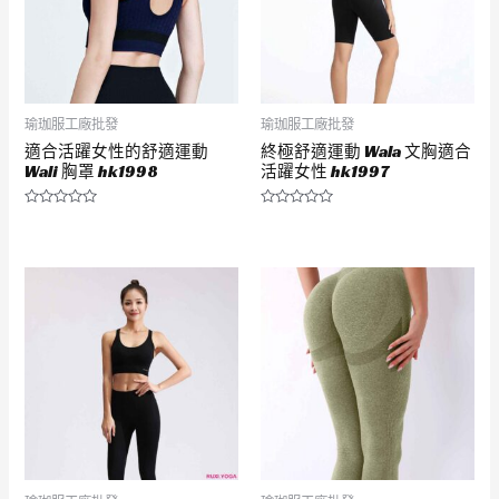
瑜珈服工廠批發
瑜珈服工廠批發
適合活躍女性的舒適運動
終極舒適運動 Wala 文胸適合
Wali 胸罩 hk1998
活躍女性 hk1997
評
評
分
分
0
0
滿
滿
分
分
5
5