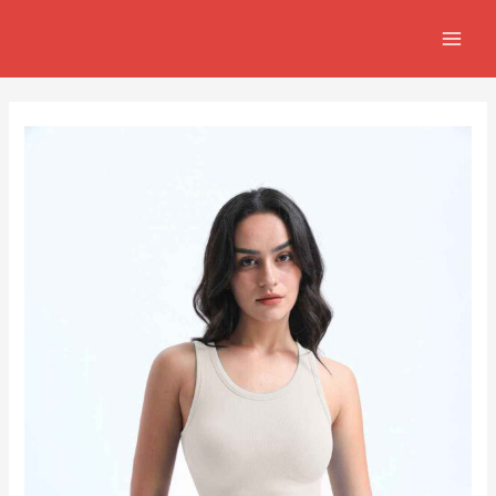
跳
Post
MAIN
至
navigation
MEN
主
要
內
容