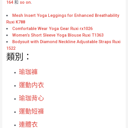
164
和
so on
.
Mesh Insert Yoga Leggings for Enhanced Breathability
Ruxi K788
Comfortable Wear Yoga Gear Ruxi rx1026
Women’s Short Sleeve Yoga Blouse Ruxi T1363
Bodysuit with Diamond Neckline Adjustable Straps Ruxi
1522
類別：
瑜珈褲
運動内衣
瑜珈背心
運動短褲
連體衣