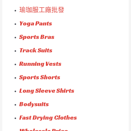
瑜珈服工廠批發
Yoga Pants
Sports Bras
Track Suits
Running Vests
Sports Shorts
Long Sleeve Shirts
Bodysuits
Fast Drying Clothes
Wholesale Price