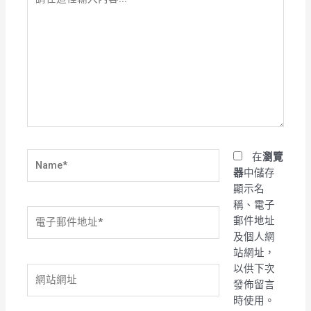
在
這
裡
輸
入
內
容...
Name*
在
瀏覽
器
中儲存
顯示名
稱、電子
電
郵件地址
子
及個人網
郵
站網址，
件
以供下次
網
地
發佈留言
站
址
時使用。
網
*