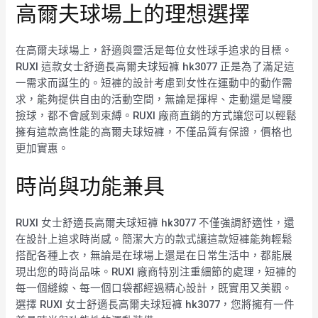
高爾夫球場上的理想選擇
在高爾夫球場上，舒適與靈活是每位女性球手追求的目標。
RUXI 這款女士舒適長高爾夫球短褲 hk3077 正是為了滿足這
一需求而誕生的。短褲的設計考慮到女性在運動中的動作需
求，能夠提供自由的活動空間，無論是揮桿、走動還是彎腰
撿球，都不會感到束縛。RUXI 廠商直銷的方式讓您可以輕鬆
擁有這款高性能的高爾夫球短褲，不僅品質有保證，價格也
更加實惠。
時尚與功能兼具
RUXI 女士舒適長高爾夫球短褲 hk3077 不僅強調舒適性，還
在設計上追求時尚感。簡潔大方的款式讓這款短褲能夠輕鬆
搭配各種上衣，無論是在球場上還是在日常生活中，都能展
現出您的時尚品味。RUXI 廠商特別注重細節的處理，短褲的
每一個縫線、每一個口袋都經過精心設計，既實用又美觀。
選擇 RUXI 女士舒適長高爾夫球短褲 hk3077，您將擁有一件