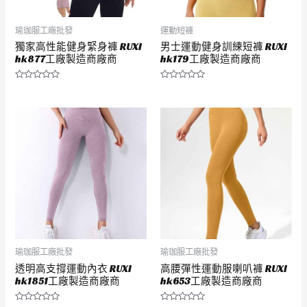
瑜珈服工廠批發
運動短褲
獨家高性能健身緊身褲 RUXI
男士運動健身訓練短褲 RUXI
hk877工廠製造商廠商
hk179工廠製造商廠商
評
評
分
分
0
0
滿
滿
分
分
5
5
瑜珈服工廠批發
瑜珈服工廠批發
透明高支撐運動內衣 RUXI
高腰彈性運動服喇叭褲 RUXI
hk1851工廠製造商廠商
hk653工廠製造商廠商