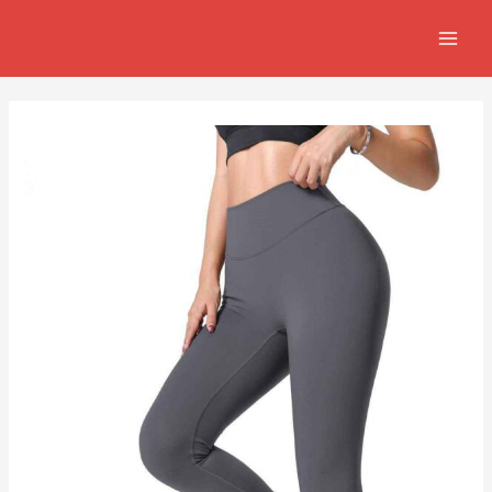
跳
Post
MAIN
至
navigation
MEN
主
要
內
容