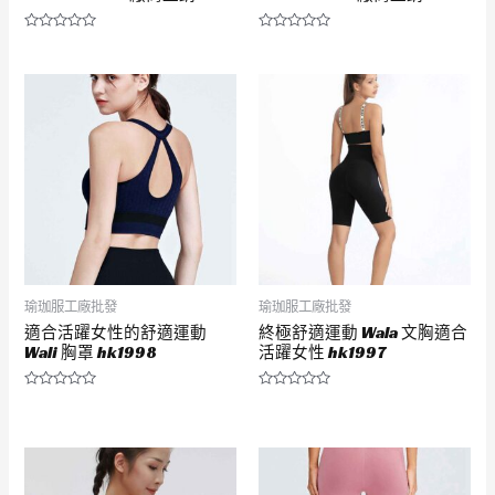
評
評
分
分
0
0
滿
滿
分
分
5
5
瑜珈服工廠批發
瑜珈服工廠批發
適合活躍女性的舒適運動
終極舒適運動 Wala 文胸適合
Wali 胸罩 hk1998
活躍女性 hk1997
評
評
分
分
0
0
滿
滿
分
分
5
5