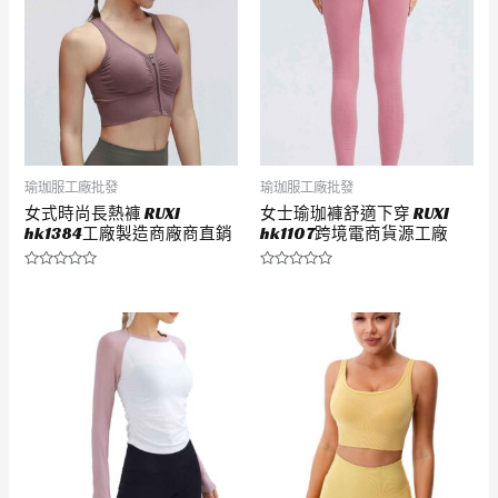
瑜珈服工廠批發
瑜珈服工廠批發
女式時尚長熱褲 RUXI
女士瑜珈褲舒適下穿 RUXI
hk1384工廠製造商廠商直銷
hk1107跨境電商貨源工廠
評
評
分
分
0
0
滿
滿
分
分
5
5