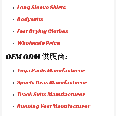
Long Sleeve Shirts
Bodysuits
Fast Drying Clothes
Wholesale Price
OEM ODM 供應商:
Yoga Pants Manufacturer
Sports Bras Manufacturer
Track Suits Manufacturer
Running Vest Manufacturer