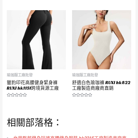
評
評
分
分
0
0
滿
滿
分
分
5
5
瑜珈服工廠批發
瑜珈服工廠批發
獵豹印花高腰健身緊身褲
舒適白色瑜珈褲 RUXI hk822
RUXI hk1151跨境貨源工廠
工廠製造商廠商直銷
評
評
分
分
0
0
滿
滿
分
分
相關部落格：
5
5