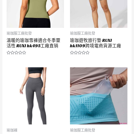
瑜珈服工廠批發
瑜珈服工廠批發
溫暖的瑜珈雪褲適合冬季靈
瑜珈遊牧旅行墊 RUXI
活性 RUXI hk495工廠直销
hk1109跨境電商貨源工廠
評
評
分
分
0
0
滿
滿
分
分
5
5
瑜珈褲
瑜珈服工廠批發