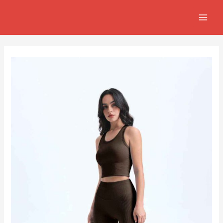
跳
Post
MAIN
至
navigation
MEN
主
要
內
容