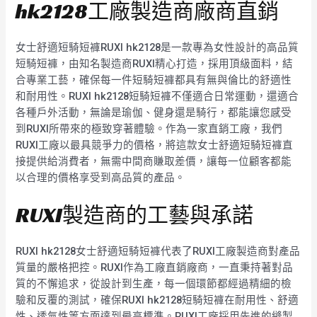
hk2128工廠製造商廠商直銷
女士舒適短騎短褲RUXI hk2128是一款專為女性設計的高品質
短騎短褲，由知名製造商RUXI精心打造，採用頂級面料，結
合專業工藝，確保每一件短騎短褲都具有無與倫比的舒適性
和耐用性。RUXI hk2128短騎短褲不僅適合日常運動，還適合
各種戶外活動，無論是瑜伽、健身還是騎行，都能讓您感受
到RUXI所帶來的極致穿著體驗。作為一家直銷工廠，我們
RUXI工廠以最具競爭力的價格，將這款女士舒適短騎短褲直
接提供給消費者，無需中間商賺取差價，讓每一位顧客都能
以合理的價格享受到高品質的產品。
RUXI製造商的工藝與承諾
RUXI hk2128女士舒適短騎短褲代表了RUXI工廠製造商對產品
質量的嚴格把控。RUXI作為工廠直銷廠商，一直秉持著對品
質的不懈追求，從設計到生產，每一個環節都經過精細的檢
驗和反覆的測試，確保RUXI hk2128短騎短褲在耐用性、舒適
性、透氣性等方面達到最高標準。RUXI工廠採用先進的縫製