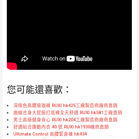
您可能還喜歡：
深綠色高腰瑜珈褲 RUXI hk425工廠製造商廠商直銷
曲線合身大屁股打底褲全天舒適 RUXI hk581工廠直销
男士高級健身背心 RUXI hk204工廠製造商廠商直銷
舒適貼合運動內衣 40 號 RUXI hk1930廠商直銷
Ultimate Control 高腰緊身褲 hk434