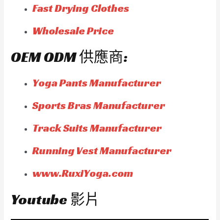
Fast Drying Clothes
Wholesale Price
OEM ODM 供應商:
Yoga Pants Manufacturer
Sports Bras Manufacturer
Track Suits Manufacturer
Running Vest Manufacturer
www.RuxiYoga.com
Youtube 影片