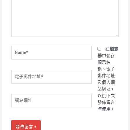
輸
入
內
容...
Name*
在
瀏覽
器
中儲存
顯示名
稱、電子
電
郵件地址
子
及個人網
郵
站網址，
件
以供下次
網
地
發佈留言
站
址
時使用。
網
*
址