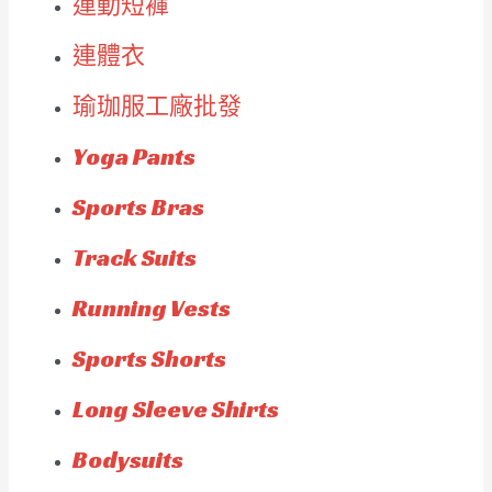
運動短褲
連體衣
瑜珈服工廠批發
Yoga Pants
Sports Bras
Track Suits
Running Vests
Sports Shorts
Long Sleeve Shirts
Bodysuits