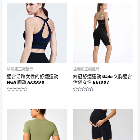
0
0
滿
滿
分
分
5
5
瑜珈服工廠批發
瑜珈服工廠批發
適合活躍女性的舒適運動
終極舒適運動 Wala 文胸適合
Wali 胸罩 hk1998
活躍女性 hk1997
評
評
分
分
0
0
滿
滿
分
分
5
5