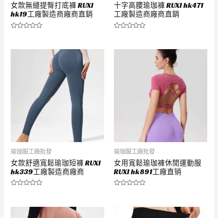
女款無縫提臀打底褲 RUXI
十字高腰瑜珈褲 RUXI hk471
hk19工廠製造商廠商直銷
工廠製造商廠商直銷
評
評
分
分
0
0
滿
滿
分
分
5
5
瑜珈服工廠批發
瑜珈服工廠批發
女款舒適寬鬆瑜珈短褲 RUXI
女用寬鬆瑜珈褲休閒運動服
hk339工廠製造商廠商
RUXI hk891工廠直销
評
評
分
分
0
0
滿
滿
分
分