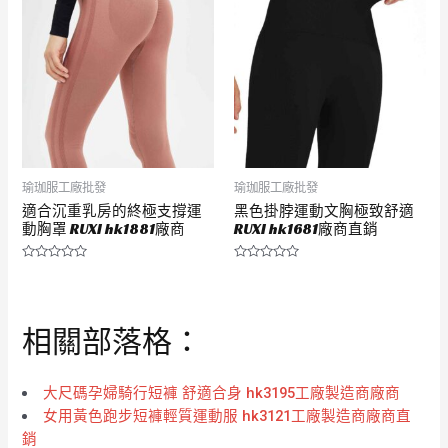
5
5
瑜珈服工廠批發
瑜珈服工廠批發
適合沉重乳房的終極支撐運
黑色掛脖運動文胸極致舒適
動胸罩 RUXI hk1881廠商
RUXI hk1681廠商直銷
評
評
分
分
0
0
滿
滿
分
分
相關部落格：
5
5
大尺碼孕婦騎行短褲 舒適合身 hk3195工廠製造商廠商
女用黃色跑步短褲輕質運動服 hk3121工廠製造商廠商直
銷