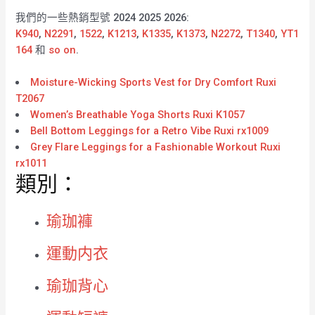
我們的一些熱銷型號 2024 2025 2026:
K940
,
N2291
,
1522
,
K1213
,
K1335
,
K1373
,
N2272
,
T1340
,
YT1
164
和
so on
.
Moisture-Wicking Sports Vest for Dry Comfort Ruxi
T2067
Women’s Breathable Yoga Shorts Ruxi K1057
Bell Bottom Leggings for a Retro Vibe Ruxi rx1009
Grey Flare Leggings for a Fashionable Workout Ruxi
rx1011
類別：
瑜珈褲
運動内衣
瑜珈背心