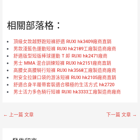
評
評
分
分
0
0
滿
滿
分
分
相關部落格：
5
5
頂級女款越野跑短褲舒適 RUXI hk3409廠商直銷
男款淺藍色運動短褲 RUXI hk2189工廠製造商廠商
舒適版型短版棒球運動 T 卹 RUXI hk2471廠商
男士 MMA 混合訓練短褲 RUXI hk2151廠商直銷
高腰女高腰騎行短褲 RUXI hk3568工廠製造商廠商
附安全拉鍊口袋的游泳短褲 RUXI hk2105廠商直銷
舒適合身半履帶套裝適合積極的生活方式 hk2720
男士活力多色騎行短褲 RUXI hk3333工廠製造商廠商
←
上一篇 文章
下一篇 文章
→