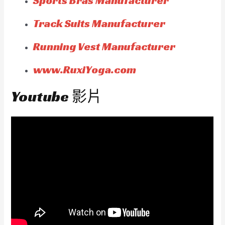
Sports Bras Manufacturer
Track Suits Manufacturer
Running Vest Manufacturer
www.RuxiYoga.com
Youtube 影片