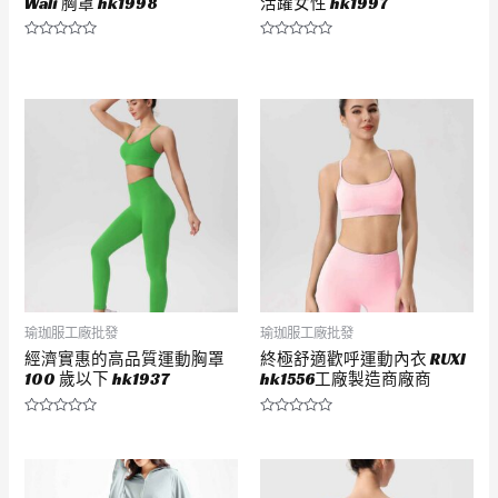
Wali 胸罩 hk1998
活躍女性 hk1997
評
評
分
分
0
0
滿
滿
分
分
5
5
瑜珈服工廠批發
瑜珈服工廠批發
經濟實惠的高品質運動胸罩
終極舒適歡呼運動內衣 RUXI
100 歲以下 hk1937
hk1556工廠製造商廠商
評
評
分
分
0
0
滿
滿
分
分
5
5