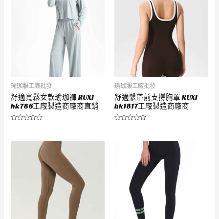
瑜珈服工廠批發
瑜珈服工廠批發
舒適寬鬆女款瑜珈褲 RUXI
舒適繫帶前支撐胸罩 RUXI
hk786工廠製造商廠商直銷
hk1817工廠製造商廠商
評
評
分
分
0
0
滿
滿
分
分
5
5