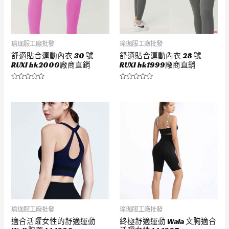
瑜珈服工廠批發
瑜珈服工廠批發
舒適貼合運動內衣 30 號
舒適貼合運動內衣 28 號
RUXI hk2000廠商直銷
RUXI hk1999廠商直銷
評
評
分
分
0
0
滿
滿
分
分
5
5
瑜珈服工廠批發
瑜珈服工廠批發
適合活躍女性的舒適運動
終極舒適運動 Wala 文胸適合