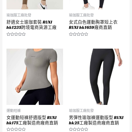
瑜珈服工廠批發
瑜珈服工廠批發
舒適女士瑜珈套裝 RUXI
女式白色運動胸罩短上衣
hk1235跨境電商貨源工廠
RUXI hk1659廠商直銷
評
評
分
分
0
0
滿
滿
分
分
5
5
運動短褲
瑜珈服工廠批發
女運動短褲舒適版型 RUXI
男彈性瑜珈褲運動版型 RUXI
hk175工廠製造商廠商直銷
hk25工廠製造商廠商直銷