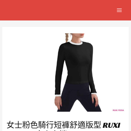
跳
Post
MAIN
至
navigation
MEN
主
要
內
容
女士粉色騎行短褲舒適版型 RUXI