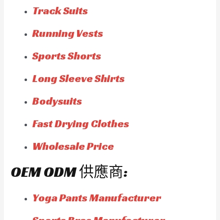
Track Suits
Running Vests
Sports Shorts
Long Sleeve Shirts
Bodysuits
Fast Drying Clothes
Wholesale Price
OEM ODM 供應商:
Yoga Pants Manufacturer