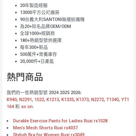
20年製造經驗
13000平方公尺廠房
90台義大利SANTONI無縫紡織機
為20+知名品牌OEM/ODM
全球1000+經銷商
180+熱銷型號供選擇
每年300+新品
500萬件+常備庫存
20,000件+日產能
熱門商品
我們的一些熱銷型號 2024 2025 2026:
K940
,
N2291
,
1522
,
K1213
,
K1335
,
K1373
,
N2272
,
T1340
,
YT1
164
和
so on
.
Durable Exercise Pants for Ladies Ruxi rx1028
Men’s Mesh Shorts Ruxi rx4037
Stylish Bra for Women Ruxi rx3049