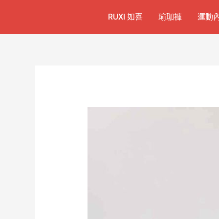
跳
Post
RUXI 如喜
瑜珈褲
運動
至
navigation
主
要
內
容