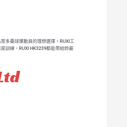
為眾多壘球運動員的理想選擇。RUXI工
，RUXI HK3239都能帶給妳最
Ltd