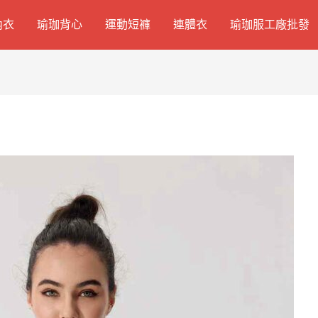
內衣
瑜珈背心
運動短褲
連體衣
瑜珈服工廠批發