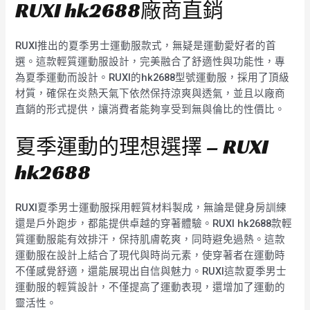
RUXI hk2688廠商直銷
RUXI推出的夏季男士運動服款式，無疑是運動愛好者的首
選。這款輕質運動服設計，完美融合了舒適性與功能性，專
為夏季運動而設計。RUXI的hk2688型號運動服，採用了頂級
材質，確保在炎熱天氣下依然保持涼爽與透氣，並且以廠商
直銷的形式提供，讓消費者能夠享受到無與倫比的性價比。
夏季運動的理想選擇 – RUXI
hk2688
RUXI夏季男士運動服採用輕質材料製成，無論是健身房訓練
還是戶外跑步，都能提供卓越的穿著體驗。RUXI hk2688款輕
質運動服能有效排汗，保持肌膚乾爽，同時避免過熱。這款
運動服在設計上結合了現代與時尚元素，使穿著者在運動時
不僅感覺舒適，還能展現出自信與魅力。RUXI這款夏季男士
運動服的輕質設計，不僅提高了運動表現，還增加了運動的
靈活性。