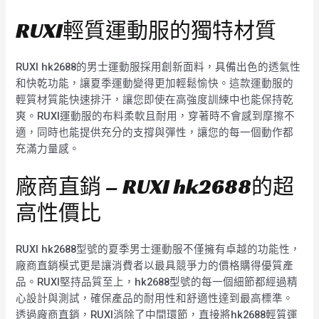
RUXI輕質運動服的獨特材質
RUXI hk2688的男士運動服採用創新面料，具備出色的透氣性
和快乾功能，讓夏季運動變得更加輕鬆愉快。這款運動服的
輕質材質能快速排汗，讓您即使在高強度訓練中也能保持乾
爽。RUXI運動服的布料柔軟且耐用，穿著時不會感到摩擦不
適，同時也能提供充分的支撐與彈性，讓您的每一個動作都
充滿力量感。
廠商直銷 – RUXI hk2688的超
高性價比
RUXI hk2688型號的夏季男士運動服不僅擁有卓越的功能性，
廠商直銷模式更是讓消費者以最具競爭力的價格購得優質產
品。RUXI堅持品質至上，hk2688型號的每一個細節都經過精
心設計與測試，確保產品的耐用性和舒適性達到最高標準。
透過廠商直銷，RUXI消除了中間環節，直接將hk2688輕質運