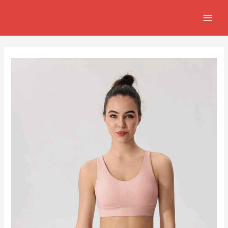
跳
Post
MAIN
至
navigation
MEN
主
要
內
容