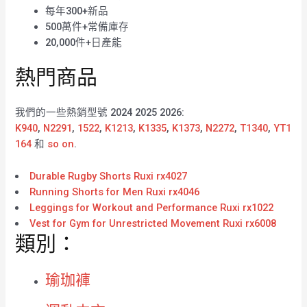
每年300+新品
500萬件+常備庫存
20,000件+日產能
熱門商品
我們的一些熱銷型號 2024 2025 2026:
K940
,
N2291
,
1522
,
K1213
,
K1335
,
K1373
,
N2272
,
T1340
,
YT1
164
和
so on
.
Durable Rugby Shorts Ruxi rx4027
Running Shorts for Men Ruxi rx4046
Leggings for Workout and Performance Ruxi rx1022
Vest for Gym for Unrestricted Movement Ruxi rx6008
類別：
瑜珈褲