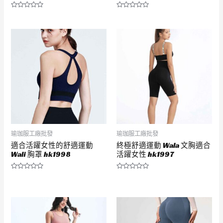
評
評
分
分
0
0
滿
滿
分
分
5
5
瑜珈服工廠批發
瑜珈服工廠批發
適合活躍女性的舒適運動
終極舒適運動 Wala 文胸適合
Wali 胸罩 hk1998
活躍女性 hk1997
評
評
分
分
0
0
滿
滿
分
分
5
5