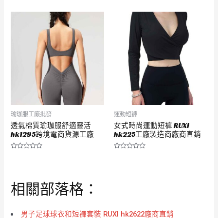
分
分
0
0
滿
滿
分
分
5
5
瑜珈服工廠批發
運動短褲
透氣棉質瑜珈服舒適靈活
女式時尚運動短褲 RUXI
hk1295跨境電商貨源工廠
hk225工廠製造商廠商直銷
評
評
分
分
0
0
滿
滿
分
分
相關部落格：
5
5
男子足球球衣和短褲套裝 RUXI hk2622廠商直銷