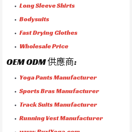
Long Sleeve Shirts
Bodysuits
Fast Drying Clothes
Wholesale Price
OEM ODM 供應商:
Yoga Pants Manufacturer
Sports Bras Manufacturer
Track Suits Manufacturer
Running Vest Manufacturer
www.RuxiYoga.com