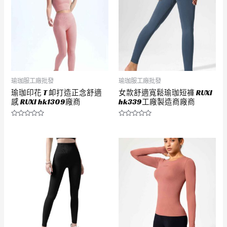
瑜珈服工廠批發
瑜珈服工廠批發
瑜珈印花 T 卹打造正念舒適
女款舒適寬鬆瑜珈短褲 RUXI
感 RUXI hk1309廠商
hk339工廠製造商廠商
評
評
分
分
0
0
滿
滿
分
分
5
5