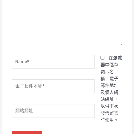
裡
輸
入
內
容...
Name*
在
瀏覽
器
中儲存
顯示名
稱、電子
電
郵件地址
子
及個人網
郵
站網址，
件
以供下次
網
地
發佈留言
站
址
時使用。
網
*
址