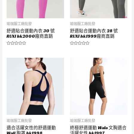
瑜珈服工廠批發
瑜珈服工廠批發
舒適貼合運動內衣 30 號
舒適貼合運動內衣 28 號
RUXI hk2000廠商直銷
RUXI hk1999廠商直銷
評
評
分
分
0
0
滿
滿
分
分
5
5
瑜珈服工廠批發
瑜珈服工廠批發
適合活躍女性的舒適運動
終極舒適運動 Wala 文胸適合
Wali 胸罩 hk1998
活躍女性 hk1997