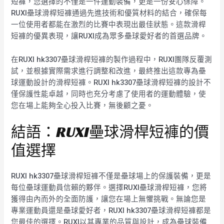
短褲，您選擇的不僅是一件運動裝備，更是一份安心保障。
RUXI壘球滑桿短褲通過先進技術和優質材料的結合，確保每
一位使用者都能在激烈的比賽中表現出最佳狀態。這款滑桿
短褲的優異表現，讓RUXI成為眾多壘球愛好者的首選品牌。
在RUXI hk3307壘球滑桿短褲的製作過程中，RUXI團隊反覆測
試，並根據實際需求進行調整和改進，最終推出這款專為壘
球運動設計的滑桿短褲。RUXI hk3307壘球滑桿短褲的設計不
僅保護性能卓越，同時也充分考慮了使用者的運動體驗，使
您在場上能夠全心投入比賽，無後顧之憂。
結語：RUXI壘球滑桿短褲的價
值選擇
RUXI hk3307壘球滑桿短褲不僅是壘球場上的保護裝備，更是
每位壘球運動員信賴的夥伴。選擇RUXI壘球滑桿短褲，您將
獲得由內而外的全面防護，讓您在場上無懼挑戰。無論您是
專業運動員還是壘球愛好者，RUXI hk3307壘球滑桿短褲都是
您最佳的選擇。RUXI以其專業的品質與設計，成為壘球裝備