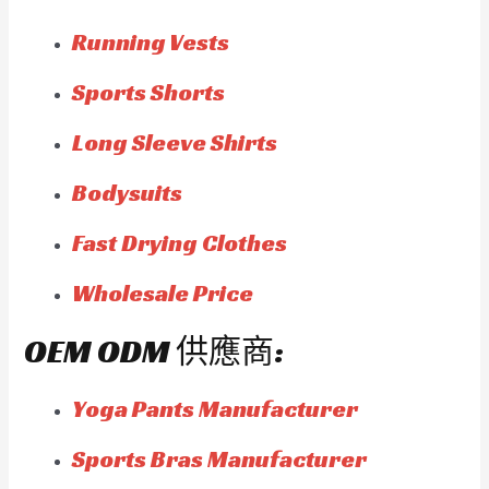
Running Vests
Sports Shorts
Long Sleeve Shirts
Bodysuits
Fast Drying Clothes
Wholesale Price
OEM ODM 供應商:
Yoga Pants Manufacturer
Sports Bras Manufacturer