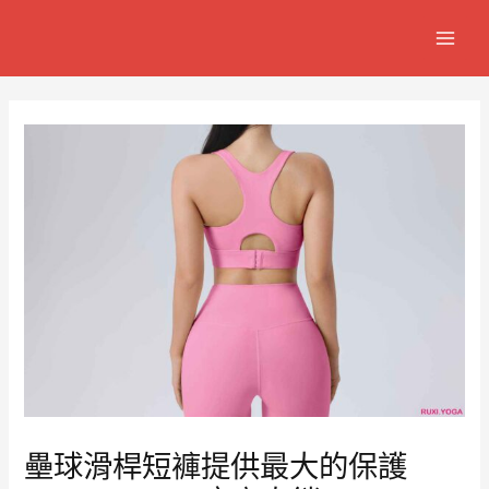
跳
Post
MAIN
至
navigation
MEN
主
要
內
容
壘球滑桿短褲提供最大的保護