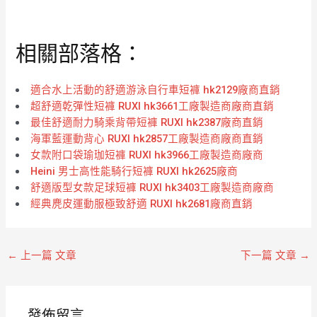
評
評
分
分
0
0
滿
滿
分
分
相關部落格：
5
5
適合水上活動的舒適游泳自行車短褲 hk2129廠商直銷
超舒適乾彈性短褲 RUXI hk3661工廠製造商廠商直銷
最佳舒適耐力騎乘背帶短褲 RUXI hk2387廠商直銷
海軍藍運動背心 RUXI hk2857工廠製造商廠商直銷
女款附口袋瑜珈短褲 RUXI hk3966工廠製造商廠商
Heini 男士高性能騎行短褲 RUXI hk2625廠商
舒適版型女款足球短褲 RUXI hk3403工廠製造商廠商
經典麂皮運動服極致舒適 RUXI hk2681廠商直銷
←
上一篇 文章
下一篇 文章
→
發佈留言