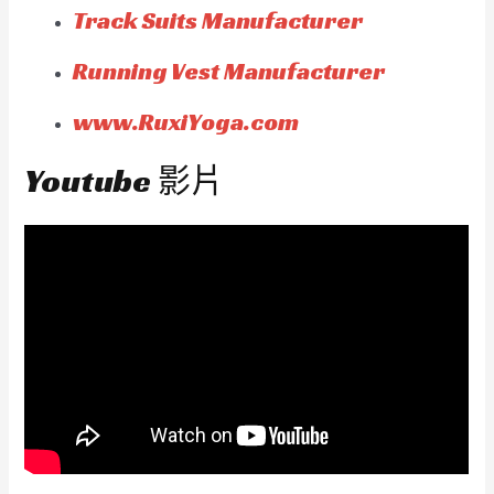
Track Suits Manufacturer
Running Vest Manufacturer
www.RuxiYoga.com
Youtube 影片