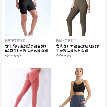
瑜珈服工廠批發
瑜珈服工廠批發
女士豹紋瑜珈緊身褲 RUXI
女修身彈力褲 RUXI hk1368
hk733工廠製造商廠商直銷
工廠製造商廠商直銷
評
評
分
分
0
0
滿
滿
分
分
5
5