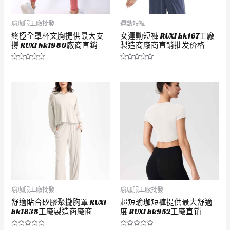
瑜珈服工廠批發
運動短褲
終極全罩杯文胸提供最大支
女運動短褲 RUXI hk167工廠
撐 RUXI hk1980廠商直銷
製造商廠商直銷批发价格
評
評
分
分
0
0
滿
滿
分
分
5
5
瑜珈服工廠批發
瑜珈服工廠批發
舒適貼合矽膠聚攏胸罩 RUXI
超短瑜珈短褲提供最大舒適
hk1838工廠製造商廠商
度 RUXI hk952工廠直销