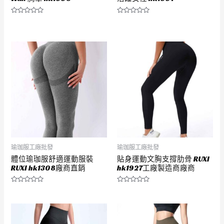
評
評
分
分
0
0
滿
滿
分
分
5
5
瑜珈服工廠批發
瑜珈服工廠批發
體位瑜珈服舒適運動服裝
貼身運動文胸支撐肋骨 RUXI
RUXI hk1308廠商直銷
hk1927工廠製造商廠商
評
評
分
分
0
0
滿
滿
分
分
5
5