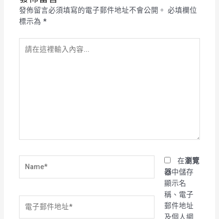
發佈留言必須填寫的電子郵件地址不會公開。
必填欄位
標示為
*
請
在
這
裡
輸
入
內
容...
Name*
在
瀏覽
器
中儲存
顯示名
稱、電子
電
郵件地址
子
及個人網