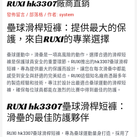
RUXI hk3307廠商直銷
發佈留言
/
部落格
/ 作者:
system
壘球滑桿短褲：提供最大的保
護，來自RUXI的專業選擇
壘球運動中，滑壘是一項高風險的動作，選擇合適的滑桿短
褲是保護球員安全的重要環節。RUXI推出的hk3307壘球滑桿
短褲，專為提供最大的保護而設計，讓您在每次滑壘中都能
感受到安全與舒適的完美結合。RUXI這個知名廠商憑藉多年
的製造經驗和技術，專注於設計出最適合壘球運動的滑桿短
褲，確保每位球員都能在激烈的比賽中得到最佳的防護。
RUXI hk3307壘球滑桿短褲：
滑壘的最佳防護夥伴
RUXI hk3307壘球滑桿短褲，專為壘球運動量身打造，採用了