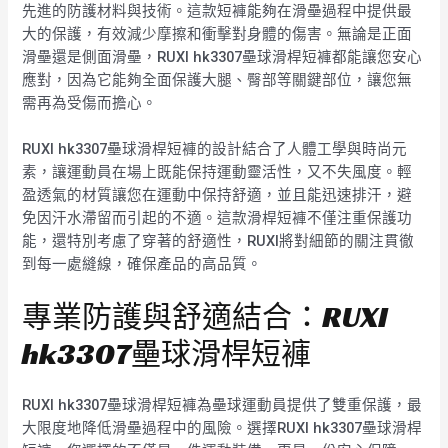
先進的防護材料與技術。這款短褲能夠在滑壘過程中提供最
大的保護，有效減少摩擦和衝擊對身體的傷害。無論是正面
滑壘還是側面滑壘，RUXI hk3307壘球滑桿短褲都能讓您安心
應對，因為它能夠全面保護大腿、臀部等關鍵部位，讓您無
需再為受傷而擔心。
RUXI hk3307壘球滑桿短褲的設計結合了人體工學與時尚元
素，讓運動員在場上既能保持運動靈活性，又不失風度。輕
盈透氣的材質讓您在運動中保持舒適，並且能迅速排汗，避
免因汗水滯留而引起的不適。這款滑桿短褲不僅注重保護功
能，還特別考慮了穿著的舒適性，RUXI將對細節的關注貫徹
到每一處縫線，確保產品的高品質。
專業防護與舒適結合：RUXI
hk3307壘球滑桿短褲
RUXI hk3307壘球滑桿短褲為壘球運動員提供了雙重保護，最
大限度地降低滑壘過程中的風險。選擇RUXI hk3307壘球滑桿