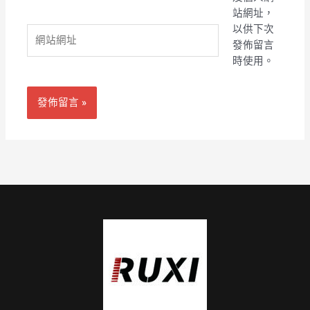
郵
站網址，
件
以供下次
網
地
發佈留言
站
址
時使用。
網
*
址