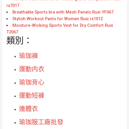
rx7017
Breathable Sports bra with Mesh Panels Ruxi YF067
Stylish Workout Pants for Women Ruxi rx1012
Moisture-Wicking Sports Vest for Dry Comfort Ruxi
T2067
類別：
瑜珈褲
運動内衣
瑜珈背心
運動短褲
連體衣
瑜珈服工廠批發