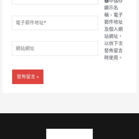
器
中儲存
顯示名
稱、電子
電
郵件地址
子
及個人網
郵
站網址，
件
以供下次
網
地
發佈留言
站
址
時使用。
網
*
址