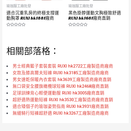
瑜珈服工廠批發
瑜珈服工廠批發
適合沉重乳房的終極支撐運
黑色掛脖運動文胸極致舒適
動胸罩 RUXI hk1881廠商
RUXI hk1681廠商直銷
評
評
分
分
0
0
滿
滿
分
分
相關部落格：
5
5
男士經典籃子套裝套裝 RUXI hk2722工廠製造商廠商
女款及膝高爾夫短褲 RUXI hk3185工廠製造商廠商
男女速乾保暖內衣套裝 hk3639工廠製造商廠商直銷
無口袋安全腰旗橄欖球短褲 RUXI hk2468廠商直銷
足球訓練背心輕便運動服 RUXI hk3005廠商直銷
超舒適熱運動短褲 RUXI hk3530工廠製造商廠商直銷
適合矮個子的瑜珈姿勢指南 RUXI hk3931廠商直銷
無縫騎行短褲超舒適 RUXI hk3267工廠製造商廠商