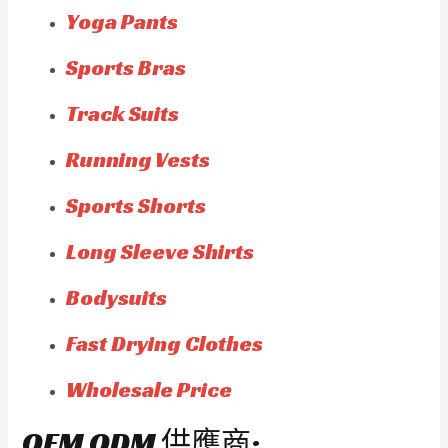
Yoga Pants
Sports Bras
Track Suits
Running Vests
Sports Shorts
Long Sleeve Shirts
Bodysuits
Fast Drying Clothes
Wholesale Price
OEM ODM 供應商: