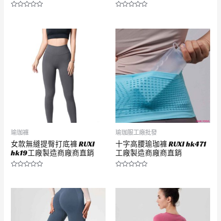
評
評
分
分
0
0
滿
滿
分
分
5
5
瑜珈褲
瑜珈服工廠批發
女款無縫提臀打底褲 RUXI
十字高腰瑜珈褲 RUXI hk471
hk19工廠製造商廠商直銷
工廠製造商廠商直銷
評
評
分
分
0
0
滿
滿
分
分
5
5