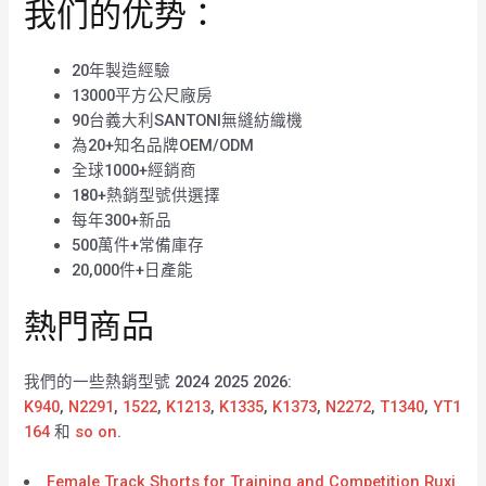
我们的优势：
20年製造經驗
13000平方公尺廠房
90台義大利SANTONI無縫紡織機
為20+知名品牌OEM/ODM
全球1000+經銷商
180+熱銷型號供選擇
每年300+新品
500萬件+常備庫存
20,000件+日產能
熱門商品
我們的一些熱銷型號 2024 2025 2026:
K940
,
N2291
,
1522
,
K1213
,
K1335
,
K1373
,
N2272
,
T1340
,
YT1
164
和
so on
.
Female Track Shorts for Training and Competition Ruxi