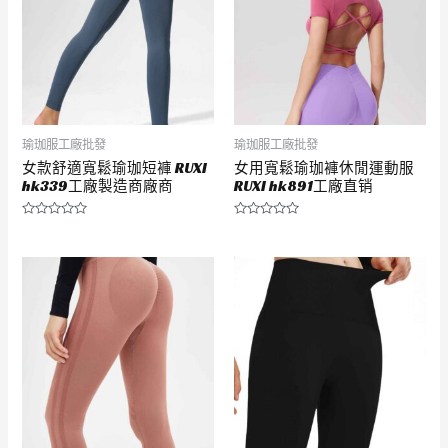
瑜珈服工廠批發
瑜珈服工廠批發
女款舒適寬鬆瑜珈短褲 RUXI
女用寬鬆瑜珈褲休閒運動服
hk339工廠製造商廠商
RUXI hk891工廠直销
評
評
分
分
0
0
滿
滿
分
分
5
5