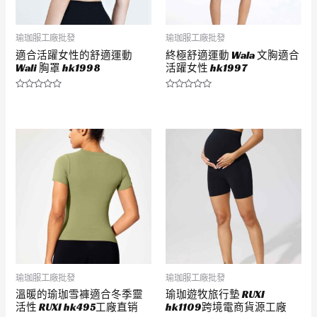
瑜珈服工廠批發
瑜珈服工廠批發
適合活躍女性的舒適運動
終極舒適運動 Wala 文胸適合
Wali 胸罩 hk1998
活躍女性 hk1997
評
評
分
分
0
0
滿
滿
分
分
5
5
瑜珈服工廠批發
瑜珈服工廠批發
溫暖的瑜珈雪褲適合冬季靈
瑜珈遊牧旅行墊 RUXI
活性 RUXI hk495工廠直销
hk1109跨境電商貨源工廠