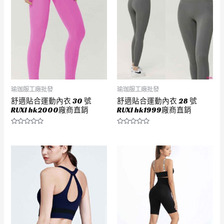
瑜珈服工廠批發
瑜珈服工廠批發
舒適貼合運動內衣 30 號
舒適貼合運動內衣 28 號
RUXI hk2000廠商直銷
RUXI hk1999廠商直銷
評
評
分
分
0
0
滿
滿
分
分
5
5