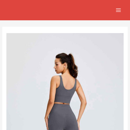
跳
Post
MAIN
至
navigation
MEN
主
要
內
容