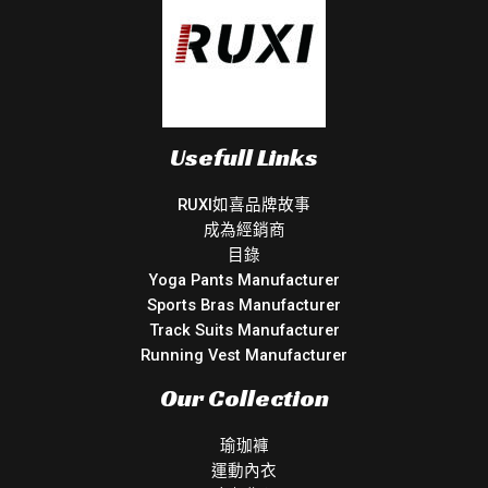
Usefull Links
RUXI如喜品牌故事
成為經銷商
目錄
Yoga Pants Manufacturer
Sports Bras Manufacturer
Track Suits Manufacturer
Running Vest Manufacturer
Our Collection
瑜珈褲
運動內衣