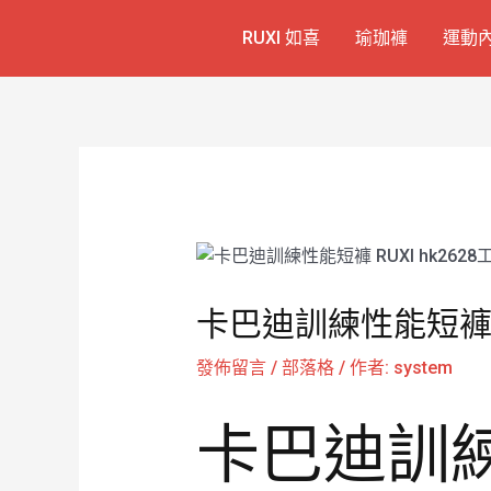
跳
Post
RUXI 如喜
瑜珈褲
運動
至
navigation
主
要
內
容
卡巴迪訓練性能短褲 R
發佈留言
/
部落格
/ 作者:
system
卡巴迪訓練性