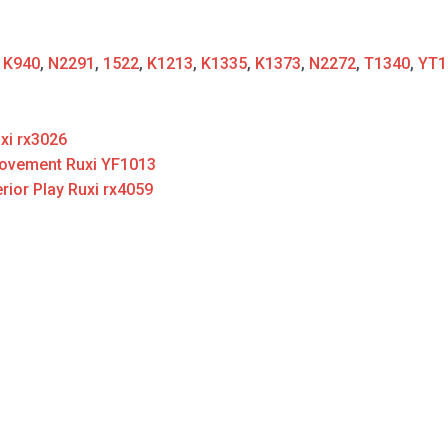
:
K940
,
N2291
,
1522
,
K1213
,
K1335
,
K1373
,
N2272
,
T1340
,
YT1
xi rx3026
 Movement Ruxi YF1013
rior Play Ruxi rx4059