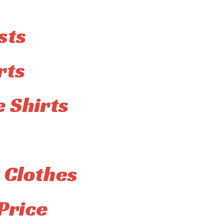
sts
rts
 Shirts
 Clothes
Price