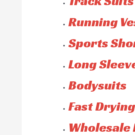
Track Suits
Running Ve
Sports Sho
Long Sleeve
Bodysuits
Fast Drying
Wholesale 