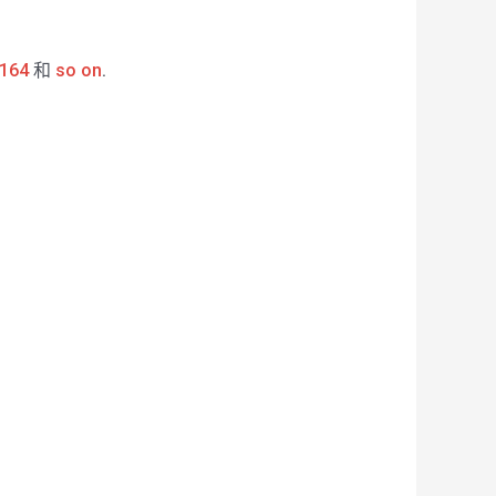
164
和
so on
.