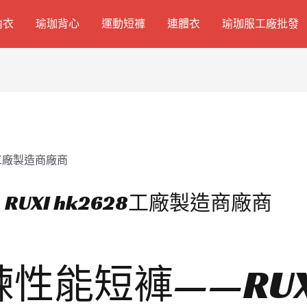
內衣
瑜珈背心
運動短褲
連體衣
瑜珈服工廠批發
UXI hk2628工廠製造商廠商
能短褲——RUXI 