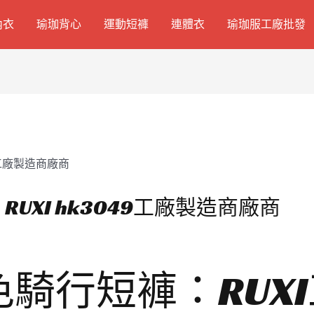
內衣
瑜珈背心
運動短褲
連體衣
瑜珈服工廠批發
UXI hk3049工廠製造商廠商
騎行短褲：RUX