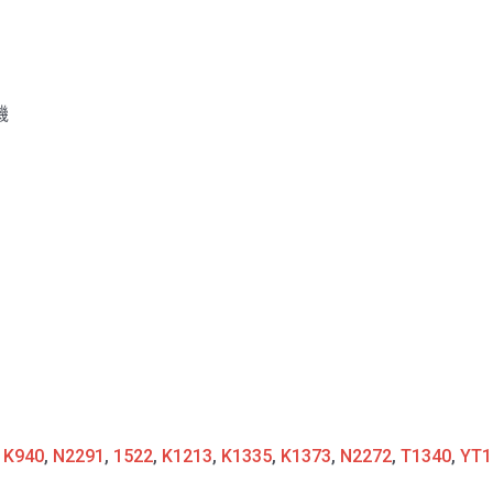
機
:
K940
,
N2291
,
1522
,
K1213
,
K1335
,
K1373
,
N2272
,
T1340
,
YT1