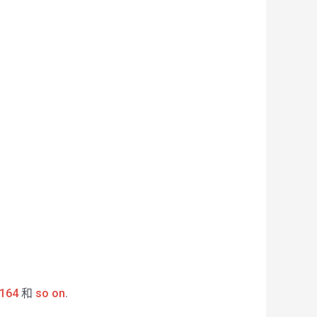
164
和
so on
.