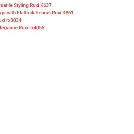
atile Styling Ruxi K637
s with Flatlock Seams Ruxi K861
uxi rx3034
Elegance Ruxi rx4056