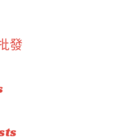
批發
s
sts