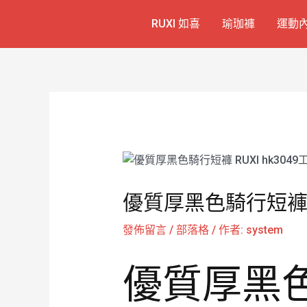
跳
Post
RUXI 如喜
瑜珈褲
運動
至
navigation
主
要
內
容
優質厚黑色騎行短褲 R
發佈留言
/
部落格
/ 作者:
system
優質厚黑色