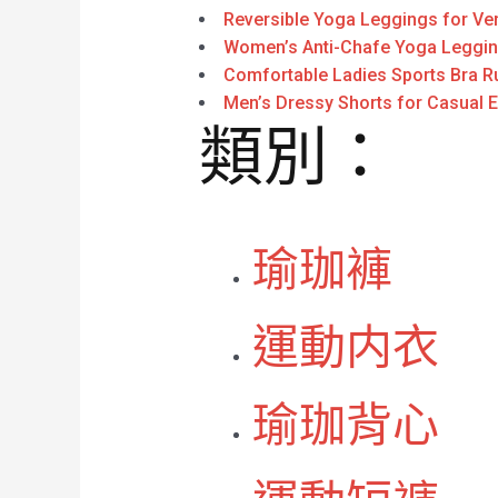
Reversible Yoga Leggings for Vers
Women’s Anti-Chafe Yoga Legging
Comfortable Ladies Sports Bra R
Men’s Dressy Shorts for Casual 
類別：
瑜珈褲
運動内衣
瑜珈背心