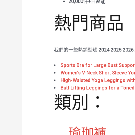
20,000件+日產能
熱門商品
我們的一些熱銷型號 2024 2025 2026
Sports Bra for Large Bust Suppor
Women’s V-Neck Short Sleeve Yo
High-Waisted Yoga Leggings wit
Butt Lifting Leggings for a Tone
類別：
瑜珈褲