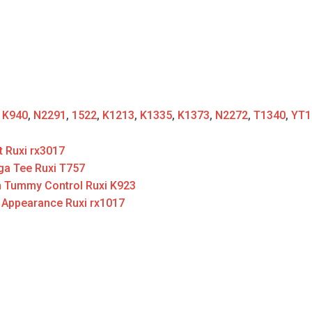
:
K940
,
N2291
,
1522
,
K1213
,
K1335
,
K1373
,
N2272
,
T1340
,
YT1
t Ruxi rx3017
ga Tee Ruxi T757
h Tummy Control Ruxi K923
d Appearance Ruxi rx1017