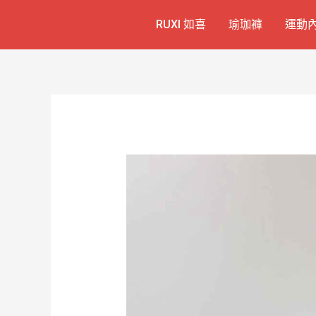
跳
Post
RUXI 如喜
瑜珈褲
運動
至
navigation
主
要
內
容