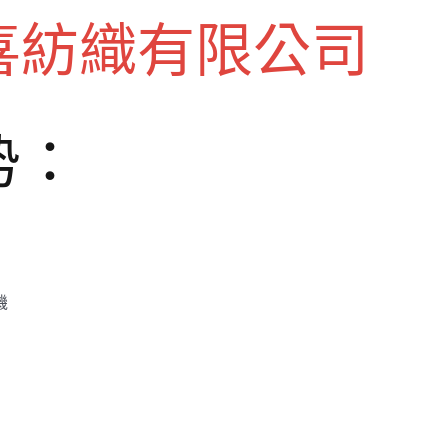
喜紡織有限公司
势：
機