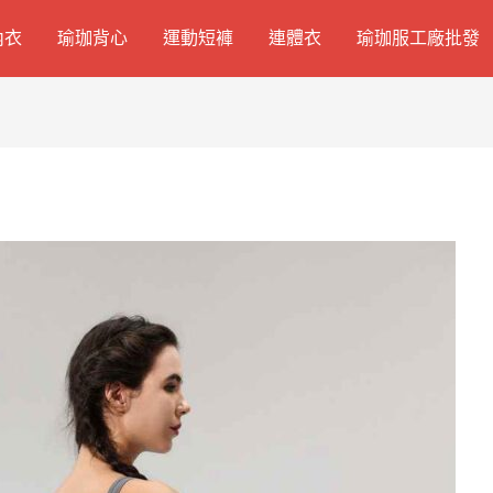
內衣
瑜珈背心
運動短褲
連體衣
瑜珈服工廠批發