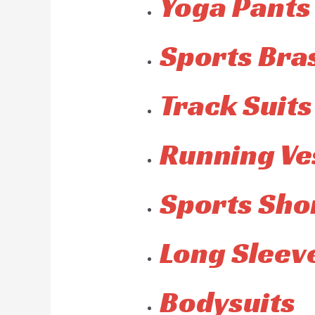
Yoga Pants
Sports Bra
Track Suits
Running Ve
Sports Sho
Long Sleeve
Bodysuits