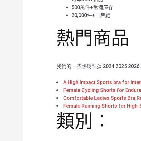
500萬件+常備庫存
20,000件+日產能
熱門商品
我們的一些熱銷型號 2024 2025 2026
A High Impact Sports bra for Int
Female Cycling Shorts for Endura
Comfortable Ladies Sports Bra R
Female Running Shorts for High-
類別：