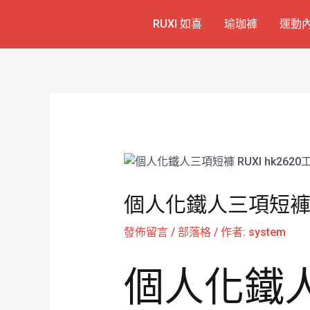
跳
Post
RUXI 如喜
瑜珈褲
運動
至
navigation
主
要
內
容
個人化鐵人三項短褲 R
發佈留言
/
部落格
/ 作者:
system
個人化鐵