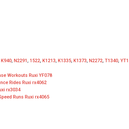
:
K940
,
N2291
,
1522
,
K1213
,
K1335
,
K1373
,
N2272
,
T1340
,
YT1
ense Workouts Ruxi YF078
nce Rides Ruxi rx4062
uxi rx3034
Speed Runs Ruxi rx4065