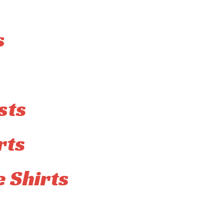
s
sts
rts
 Shirts