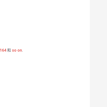
164
和
so on
.