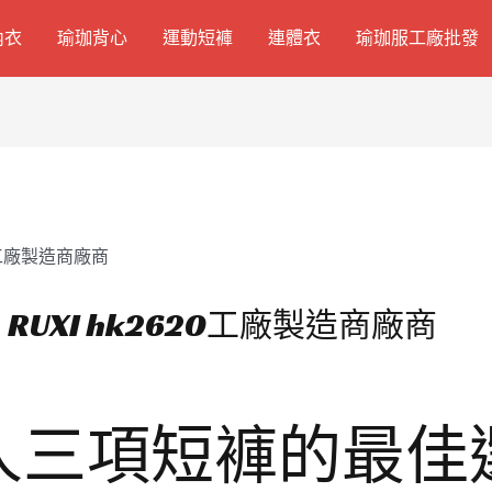
內衣
瑜珈背心
運動短褲
連體衣
瑜珈服工廠批發
UXI hk2620工廠製造商廠商
人三項短褲的最佳