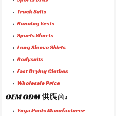
Track Suits
Running Vests
Sports Shorts
Long Sleeve Shirts
Bodysuits
Fast Drying Clothes
Wholesale Price
OEM ODM 供應商:
Yoga Pants Manufacturer