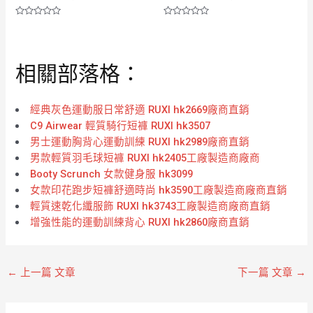
評
評
分
分
0
0
滿
滿
分
分
相關部落格：
5
5
經典灰色運動服日常舒適 RUXI hk2669廠商直銷
C9 Airwear 輕質騎行短褲 RUXI hk3507
男士運動胸背心運動訓練 RUXI hk2989廠商直銷
男款輕質羽毛球短褲 RUXI hk2405工廠製造商廠商
Booty Scrunch 女款健身服 hk3099
女款印花跑步短褲舒適時尚 hk3590工廠製造商廠商直銷
輕質速乾化纖服飾 RUXI hk3743工廠製造商廠商直銷
增強性能的運動訓練背心 RUXI hk2860廠商直銷
←
上一篇 文章
下一篇 文章
→