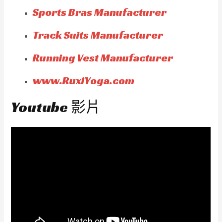
Sports Bras Manufacturer
Track Suits Manufacturer
Running Vest Manufacturer
www.RuxiYoga.com
Youtube 影片