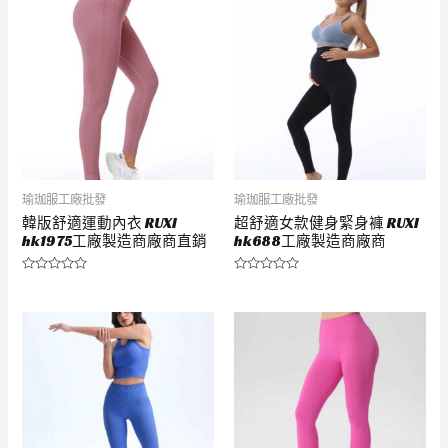
分
分
5
5
瑜珈服工廠批發
瑜珈服工廠批發
韓版舒適運動內衣 RUXI
超舒適女款健身緊身褲 RUXI
hk1975工廠製造商廠商直銷
hk688工廠製造商廠商
評
評
分
分
0
0
滿
滿
分
分
5
5