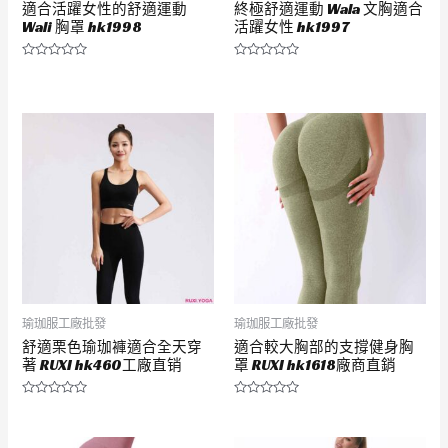
適合活躍女性的舒適運動
終極舒適運動 Wala 文胸適合
Wali 胸罩 hk1998
活躍女性 hk1997
評
評
分
分
0
0
滿
滿
分
分
5
5
瑜珈服工廠批發
瑜珈服工廠批發
舒適栗色瑜珈褲適合全天穿
適合較大胸部的支撐健身胸
著 RUXI hk460工廠直销
罩 RUXI hk1618廠商直銷
評
評
分
分
0
0
滿
滿