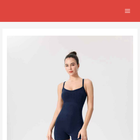
跳
Post
MAIN
至
navigation
MEN
主
要
內
容