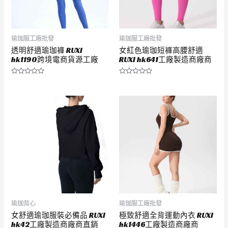
瑜珈服工廠批發
瑜珈服工廠批發
透明舒適瑜珈褲 RUXI
女紅色瑜珈短褲高腰舒適
hk1190跨境電商貨源工廠
RUXI hk641工廠製造商廠商
評
評
分
分
0
0
滿
滿
分
分
5
5
瑜珈背心
瑜珈服工廠批發
女舒適瑜珈服裝必備品 RUXI
極致舒適全背運動內衣 RUXI
hk42工廠製造商廠商直銷
hk1446工廠製造商廠商