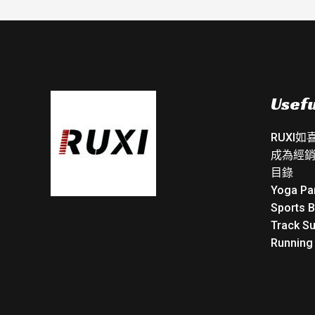
Usefu
RUXI
成為經
目錄
Yoga Pa
Sports 
Track Su
Running