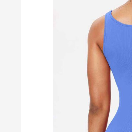
身
跑
步
短
褲
RUXI
hk2581
工
廠
製
造
商
廠
商