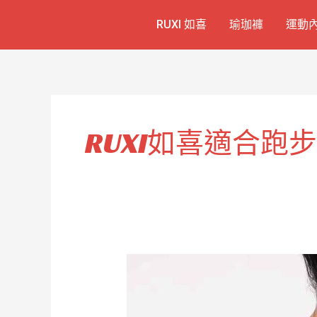
跳
RUXI 如喜
瑜珈褲
運動
至
主
要
內
容
RUXI如喜適合跑
超
舒
適
緊