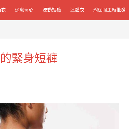
內衣
瑜珈背心
運動短褲
連體衣
瑜珈服工廠批發
步的緊身短褲