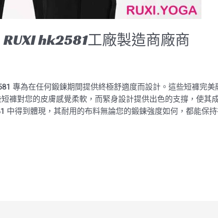
UXI hk2581工廠製造商廠商
I hk2581 專為在任何鍛鍊期間提供終極舒適度而設計。這些短
些短褲對您的皮膚感覺柔軟，而緊身設計提供出色的支撐，使其
I hk2581 中得到體現，其耐用的布料無論您的鍛鍊強度如何，都