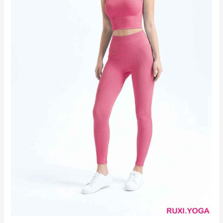
動
短
褲
RUXI
hk2542
工
廠
製
造
商
廠
商