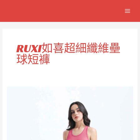
跳
MAIN
至
MEN
主
要
內
容
RUXI如喜超細纖維壘
球短褲
壘
球
超
細
纖
維
運