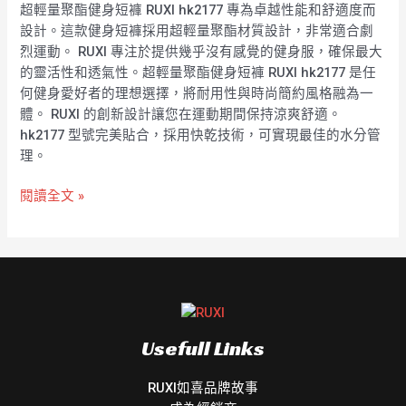
褲
超輕量聚酯健身短褲 RUXI hk2177 專為卓越性能和舒適度而
RUXI
設計。這款健身短褲採用超輕量聚酯材質設計，非常適合劇
hk2177
烈運動。 RUXI 專注於提供幾乎沒有感覺的健身服，確保最大
工
的靈活性和透氣性。超輕量聚酯健身短褲 RUXI hk2177 是任
廠
何健身愛好者的理想選擇，將耐用性與時尚簡約風格融為一
製
體。 RUXI 的創新設計讓您在運動期間保持涼爽舒適。
造
hk2177 型號完美貼合，採用快乾技術，可實現最佳的水分管
商
理。
廠
商
閱讀全文 »
直
銷
Usefull Links
RUXI如喜品牌故事