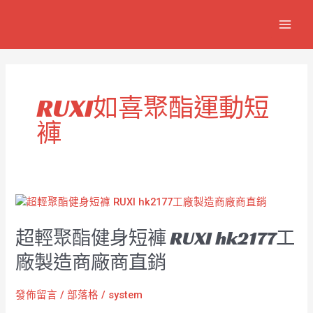
跳
MAIN
至
MEN
主
要
內
容
RUXI如喜聚酯運動短
褲
超
輕
超輕聚酯健身短褲 RUXI hk2177工
聚
酯
廠製造商廠商直銷
健
身
發佈留言
/
部落格
/
system
短