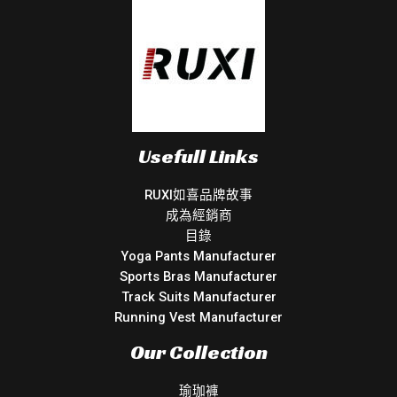
Usefull Links
RUXI如喜品牌故事
成為經銷商
目錄
Yoga Pants Manufacturer
Sports Bras Manufacturer
Track Suits Manufacturer
Running Vest Manufacturer
Our Collection
瑜珈褲