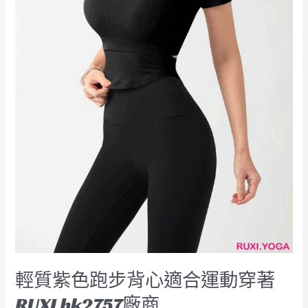
心
適
合
運
動
穿
著
RUXI
hk2757
廠
商
輕質紫色跑步背心適合運動穿著
RUXI hk2757廠商