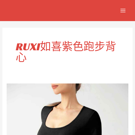
跳
MAIN
至
MEN
主
要
內
容
RUXI如喜紫色跑步背
心
輕
質
紫
色
跑
步
背