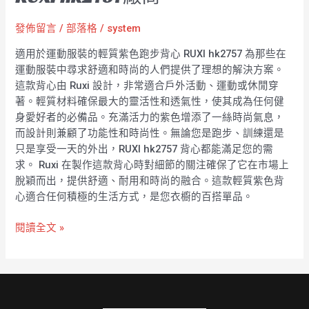
發佈留言
/
部落格
/
system
適用於運動服裝的輕質紫色跑步背心 RUXI hk2757 為那些在
運動服裝中尋求舒適和時尚的人們提供了理想的解決方案。
這款背心由 Ruxi 設計，非常適合戶外活動、運動或休閒穿
著。輕質材料確保最大的靈活性和透氣性，使其成為任何健
身愛好者的必備品。充滿活力的紫色增添了一絲時尚氣息，
而設計則兼顧了功能性和時尚性。無論您是跑步、訓練還是
只是享受一天的外出，RUXI hk2757 背心都能滿足您的需
求。 Ruxi 在製作這款背心時對細節的關注確保了它在市場上
脫穎而出，提供舒適、耐用和時尚的融合。這款輕質紫色背
心適合任何積極的生活方式，是您衣櫥的百搭單品。
閱讀全文 »