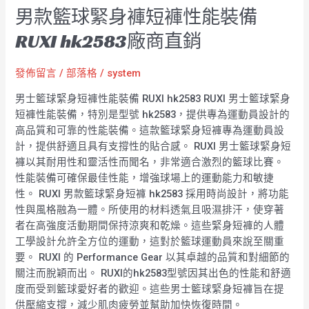
男款籃球緊身褲短褲性能裝備
RUXI hk2583廠商直銷
發佈留言
/
部落格
/
system
男士籃球緊身短褲性能裝備 RUXI hk2583 RUXI 男士籃球緊身
短褲性能裝備，特別是型號 hk2583，提供專為運動員設計的
高品質和可靠的性能裝備。這款籃球緊身短褲專為運動員設
計，提供舒適且具有支撐性的貼合感。 RUXI 男士籃球緊身短
褲以其耐用性和靈活性而聞名，非常適合激烈的籃球比賽。
性能裝備可確保最佳性能，增強球場上的運動能力和敏捷
性。 RUXI 男款籃球緊身短褲 hk2583 採用時尚設計，將功能
性與風格融為一體。所使用的材料透氣且吸濕排汗，使穿著
者在高強度活動期間保持涼爽和乾燥。這些緊身短褲的人體
工學設計允許全方位的運動，這對於籃球運動員來說至關重
要。 RUXI 的 Performance Gear 以其卓越的品質和對細節的
關注而脫穎而出。 RUXI的hk2583型號因其出色的性能和舒適
度而受到籃球愛好者的歡迎。這些男士籃球緊身短褲旨在提
供壓縮支撐，減少肌肉疲勞並幫助加快恢復時間。