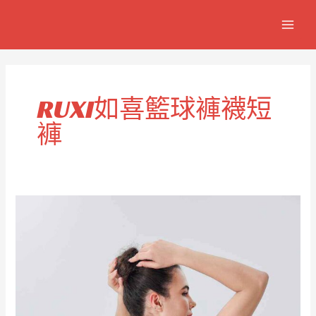
跳
MAIN
至
MEN
主
要
內
容
RUXI如喜籃球褲襪短
褲
男
款
籃
球
緊
身
褲