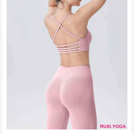
短
褲
性
能
裝
備
RUXI
hk2583
廠
商
直
銷