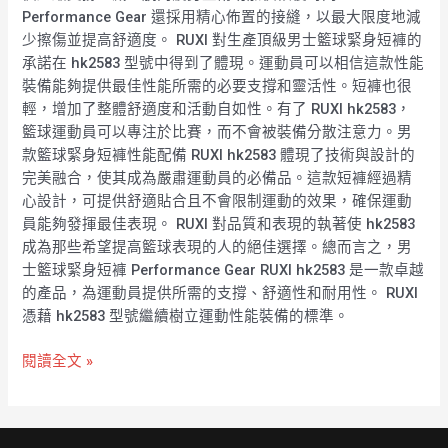
Performance Gear 還採用精心佈置的接縫，以最大限度地減
少擦傷並提高舒適度。 RUXI 對生產頂級男士籃球緊身短褲的
承諾在 hk2583 型號中得到了體現。運動員可以相信這款性能
裝備能夠提供最佳性能所需的必要支撐和靈活性。短褲也很
輕，增加了整體舒適度和活動自如性。有了 RUXI hk2583，
籃球運動員可以專注於比賽，而不會被裝備分散注意力。男
款籃球緊身短褲性能配備 RUXI hk2583 體現了技術與設計的
完美融合，使其成為嚴肅運動員的必備品。這款短褲經過精
心設計，可提供舒適貼合且不會限制運動的效果，確保運動
員能夠發揮最佳表現。 RUXI 對品質和表現的執著使 hk2583
成為那些希望提高籃球表現的人的絕佳選擇。總而言之，男
士籃球緊身短褲 Performance Gear RUXI hk2583 是一款卓越
的產品，為運動員提供所需的支撐、舒適性和耐用性。 RUXI
憑藉 hk2583 型號繼續樹立運動性能裝備的標準。
閱讀全文 »