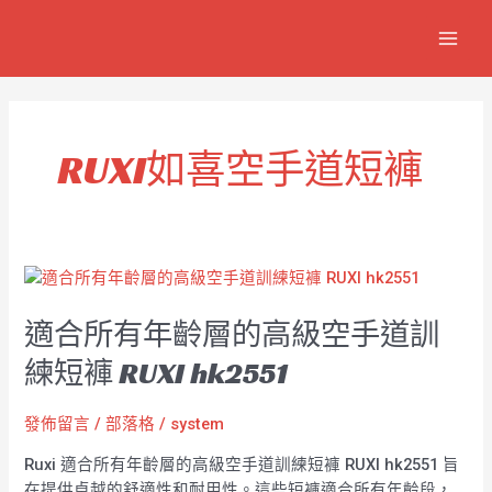
跳
MAIN
至
MEN
主
要
內
容
RUXI如喜空手道短褲
適
合
適合所有年齡層的高級空手道訓
所
有
練短褲 RUXI hk2551
年
齡
發佈留言
/
部落格
/
system
層
的
Ruxi 適合所有年齡層的高級空手道訓練短褲 RUXI hk2551 旨
高
在提供卓越的舒適性和耐用性。這些短褲適合所有年齡段，