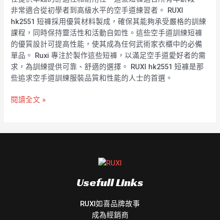
級
非常適合從初學者到高級水平的空手道練習者。 RUXI
空
hk2551 短褲採用優質材料製成，確保其能夠承受嚴格的訓練
手
課程，同時保持靈活性和活動自如性。這些空手道訓練短褲
道
的優質設計可提高性能，使其成為任何武術家衣櫃中的必備
訓
單品。 Ruxi 專注於製作這些短褲，以滿足空手道愛好者的需
練
求，為訓練提供可靠、舒適的選擇。 RUXI hk2551 短褲是那
短
些追求空手道訓練服裝品質和性能的人士的首選。
褲
RUXI
閱讀全文 »
hk2551
Usefull Links
RUXI如喜品牌故事
成為經銷商