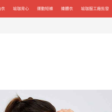
內衣
瑜珈背心
運動短褲
連體衣
瑜珈服工廠批發