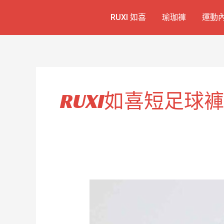
跳
RUXI 如喜
瑜珈褲
運動
至
主
要
內
容
RUXI如喜短足球褲
男
運
動
足