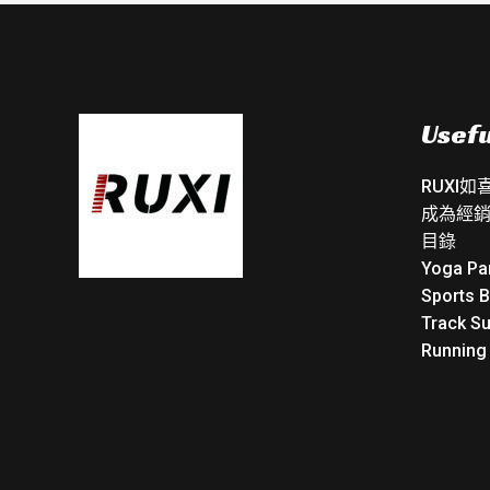
Usefu
RUXI
成為經
目錄
Yoga Pa
Sports 
Track Su
Running