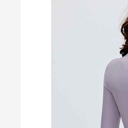
球
短
褲
RUXI
hk2578
工
廠
製
造
商
廠
商
直
銷