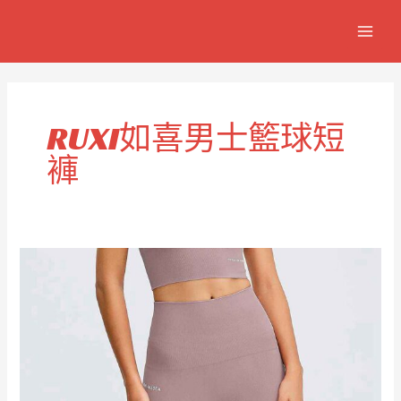
跳
MAIN
至
MEN
主
要
內
容
RUXI如喜男士籃球短
褲
男
士
短
版
籃
球
短