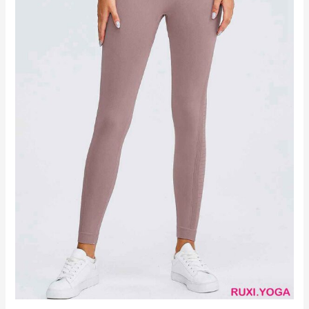
褲
輕
質
設
計
RUXI
hk2560
廠
商
直
銷