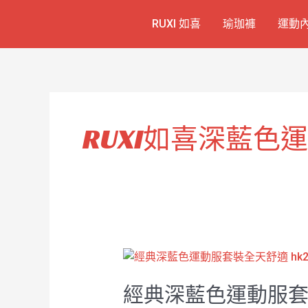
跳
RUXI 如喜
瑜珈褲
運動
至
主
要
內
容
RUXI如喜深藍色
經
典
經典深藍色運動服套裝
深
藍