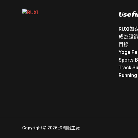
Usefu
RUXI
成為經
目錄
Yoga Pa
Sports 
Track Su
Running
Copyright © 2026 瑜珈服工廠