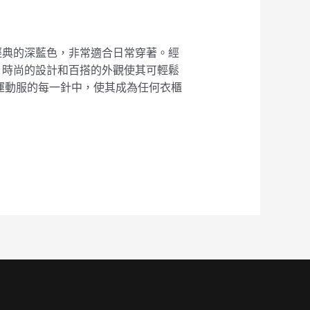
採用經典的深藍色，非常適合日常穿著。經
。時尚的設計和百搭的外觀使其可輕鬆
6 運動服的每一針中，使其成為任何衣櫃