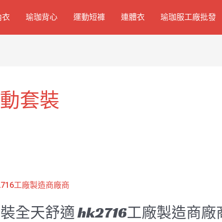
內衣
瑜珈背心
運動短褲
連體衣
瑜珈服工廠批發
運動套裝
全天舒適 hk2716工廠製造商廠