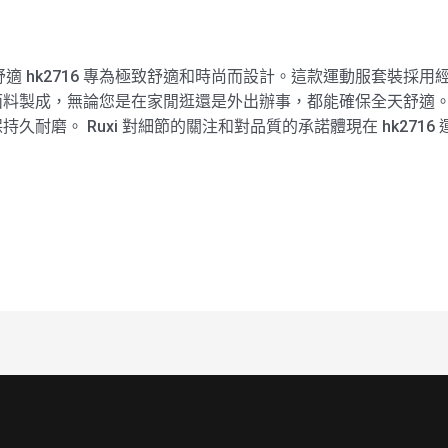
天舒適 hk2716 專為極致舒適和時尚而設計。這款運動服套裝
面料製成，無論您是在家閒逛還是外出辦事，都能確保全天舒適
久耐磨。 Ruxi 對細節的關注和對品質的承諾體現在 hk271