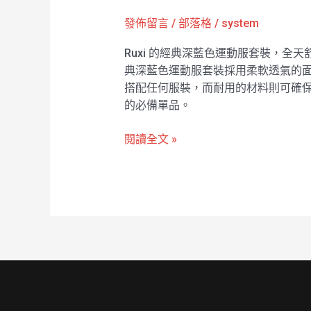
色
發佈留言
/
部落格
/
system
運
動
Ruxi 的經典深藍色運動服套裝，全
服
典深藍色運動服套裝採用柔軟透氣的
套
搭配任何服裝，而耐用的材料則可確保持
裝
的必備單品。
全
天
閱讀全文 »
舒
適
hk2716
工
廠
製
造
商
廠
商