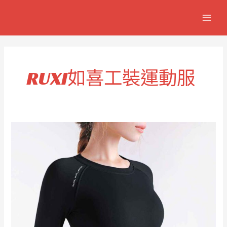
跳
MAIN
至
MEN
主
要
內
容
RUXI如喜工裝運動服
男
士
休
閒
運
動
服
工
裝