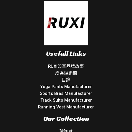
Usefull Links
RUXI如喜品牌故事
成為經銷商
目錄
Yoga Pants Manufacturer
Sports Bras Manufacturer
Track Suits Manufacturer
Running Vest Manufacturer
Our Collection
瑜珈褲