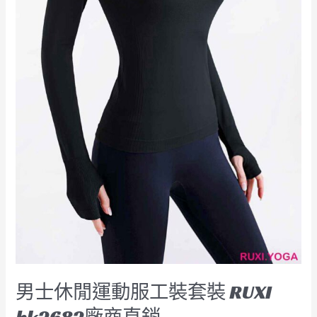
套
裝
RUXI
hk2682
廠
商
直
銷
男士休閒運動服工裝套裝 RUXI
hk2682廠商直銷