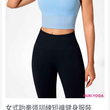
短
褲
健
身
服
裝
hk2242
工
廠
製
造
商
廠
商
直
銷
女式跆拳道訓練短褲健身服裝