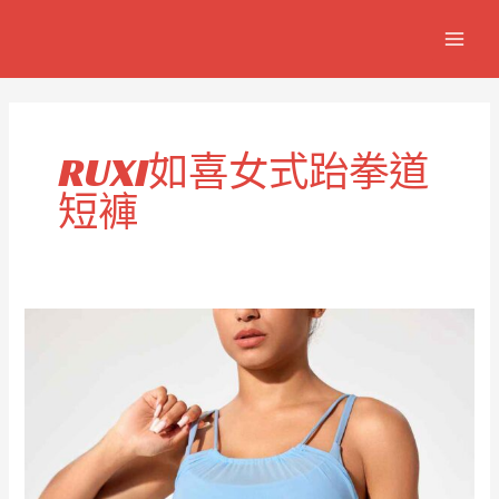
跳
MAIN
至
MEN
主
要
內
容
RUXI如喜女式跆拳道
短褲
女
式
跆
拳
道
訓
練