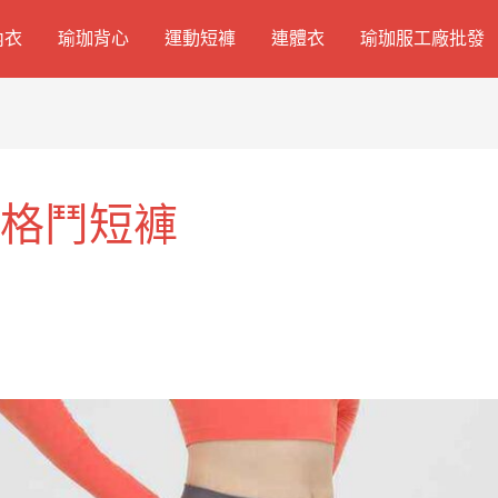
內衣
瑜珈背心
運動短褲
連體衣
瑜珈服工廠批發
合格鬥短褲