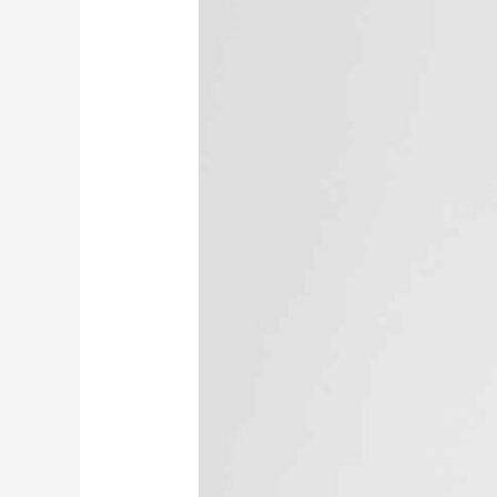
練
和
比
賽
短
褲
RUXI
hk2221
廠
商