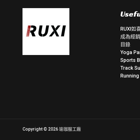
Usefu
RUXI
成為經
目錄
Yoga Pa
Sports 
Track Su
Running
Copyright © 2026 瑜珈服工廠