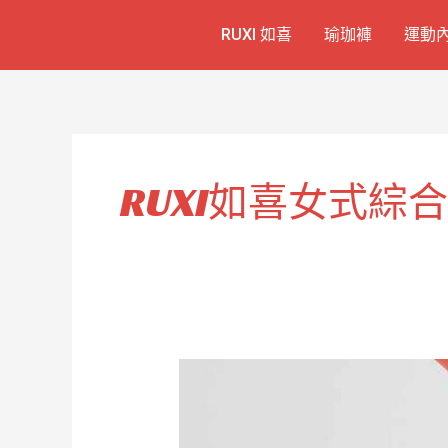
跳
RUXI 如喜
瑜珈褲
運動
至
主
要
內
容
RUXI如喜女式綜
女
式
MMA
訓