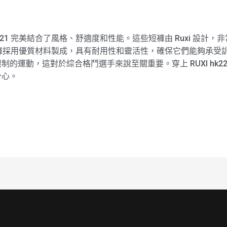
hk2221 完美結合了風格、舒適度和性能。這些短褲由 Ruxi 設計
 MMA 短褲採用優質材料製成，具有耐用性和靈活性，確保它們能夠
運動，這對於綜合格鬥選手來說至關重要。穿上 RUXI hk222
分心。