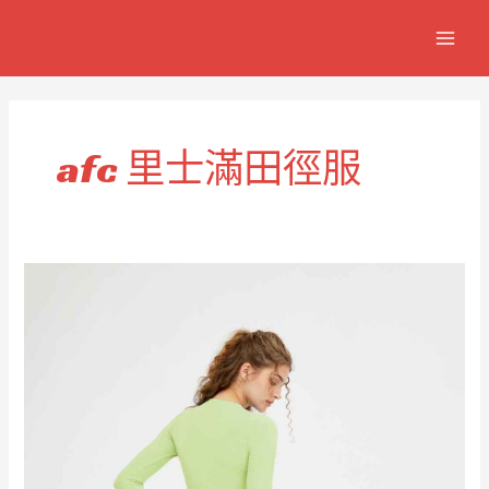
跳
MAIN
至
MEN
主
要
內
容
afc 里士滿田徑服
AFC
里
士
滿
運
動
服
套
裝