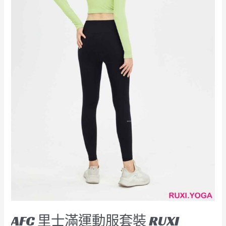
RUXI
hk2647
廠
商
直
銷
AFC 里士滿運動服套裝 RUXI