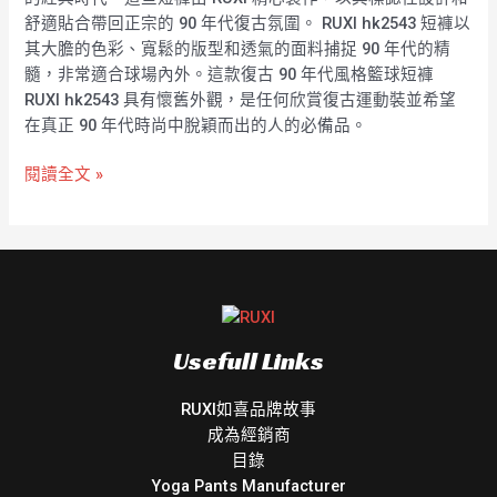
短
舒適貼合帶回正宗的 90 年代復古氛圍。 RUXI hk2543 短褲以
褲
其大膽的色彩、寬鬆的版型和透氣的面料捕捉 90 年代的精
RUXI
髓，非常適合球場內外。這款復古 90 年代風格籃球短褲
hk2543
RUXI hk2543 具有懷舊外觀，是任何欣賞復古運動裝並希望
廠
在真正 90 年代時尚中脫穎而出的人的必備品。
商
閱讀全文 »
Usefull Links
RUXI如喜品牌故事
成為經銷商
目錄
Yoga Pants Manufacturer