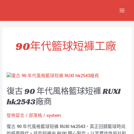
跳
MAIN
至
MEN
主
要
內
容
90年代籃球短褲工廠
復
古
復古 90 年代風格籃球短褲 RUXI
90
年
hk2543廠商
代
風
發佈留言
/
部落格
/
system
格
籃
復古 90 年代風格籃球短褲 RUXI hk2543，真正回歸籃球時尚
球
的經典時代。這些短褲由 RUXI 精心製作，以其標誌性設計和