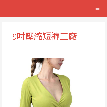
跳
MAIN
至
MEN
主
要
內
容
9吋壓縮短褲工廠
吋
男
士
女
士
運
動
壓
縮