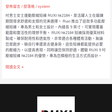
發佈留言
/
部落格
/
system
吋男士女士運動壓縮短褲 RUXI hk2184，是活躍人士在鍛鍊
期間尋求舒適和支撐的完美選擇。 Ruxi 推出了這款多功能壓
縮短褲，專為男士和女士設計，內縫長 9 英寸，可實現覆蓋
範圍和靈活性的理想平衡。 RUXI hk2184 短褲採用優質材料
製成，確保耐用性和透氣性，非常適合各種體育活動。無論
您是跑步、騎自行車還是去健身房，這些短褲都能提供必要
的壓縮力，以提高表現，同時讓您保持舒適。體驗 RUXI 9 吋
壓縮短褲 hk2184 的優勢，專為您積極的生活方式而設計。
閱讀全文 »