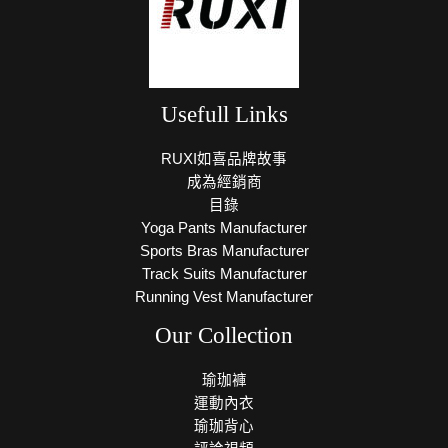
Usefull Links
RUXI如喜品牌故事
成為經銷商
目錄
Yoga Pants Manufacturer
Sports Bras Manufacturer
Track Suits Manufacturer
Running Vest Manufacturer
Our Collection
瑜珈褲
運動內衣
瑜珈背心