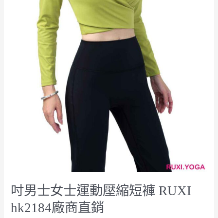
短
褲
RUXI
hk2184
廠
商
直
銷
吋男士女士運動壓縮短褲 RUXI
hk2184廠商直銷