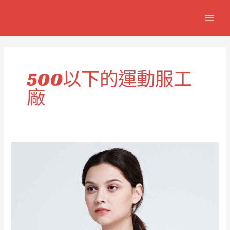
跳
MAIN
至
MEN
主
要
內
容
500以下的運動服工
廠
價
格
實
惠
的
500
歲