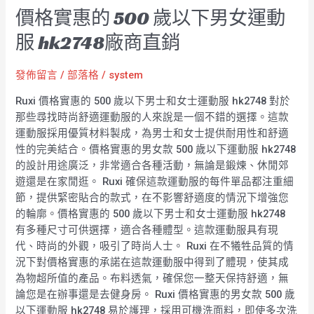
價格實惠的 500 歲以下男女運動
服 hk2748廠商直銷
發佈留言
/
部落格
/
system
Ruxi 價格實惠的 500 歲以下男士和女士運動服 hk2748 對於
那些尋找時尚舒適運動服的人來說是一個不錯的選擇。這款
運動服採用優質材料製成，為男士和女士提供耐用性和舒適
性的完美結合。價格實惠的男女款 500 歲以下運動服 hk2748
的設計用途廣泛，非常適合各種活動，無論是鍛煉、休閒郊
遊還是在家閒逛。 Ruxi 確保這款運動服的每件單品都注重細
節，提供緊密貼合的款式，在不影響舒適度的情況下增強您
的輪廓。價格實惠的 500 歲以下男士和女士運動服 hk2748
有多種尺寸可供選擇，適合各種體型。這款運動服具有現
代、時尚的外觀，吸引了時尚人士。 Ruxi 在不犧牲品質的情
況下對價格實惠的承諾在這款運動服中得到了體現，使其成
為物超所值的產品。布料透氣，確保您一整天保持舒適，無
論您是在辦事還是去健身房。 Ruxi 價格實惠的男女款 500 歲
以下運動服 hk2748 易於護理，採用可機洗面料，即使多次洗