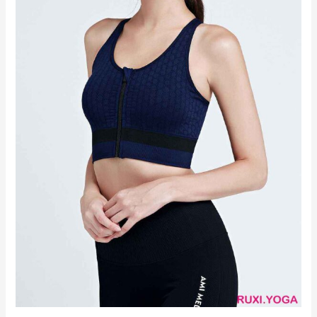
以
下
男
女
運
動
服
hk2748
廠
商
直
銷