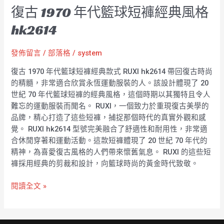
復古 1970 年代籃球短褲經典風格
hk2614
發佈留言
/
部落格
/
system
復古 1970 年代籃球短褲經典款式 RUXI hk2614 帶回復古時尚
的精髓，非常適合欣賞永恆運動服裝的人。該設計體現了 20
世紀 70 年代籃球短褲的經典風格，這個時期以其獨特且令人
難忘的運動服裝而聞名。 RUXI，一個致力於重現復古美學的
品牌，精心打造了這些短褲，捕捉那個時代的真實外觀和感
覺。 RUXI hk2614 型號完美融合了舒適性和耐用性，非常適
合休閒穿著和運動活動。這款短褲體現了 20 世紀 70 年代的
精神，為喜愛復古風格的人們帶來懷舊氣息。 RUXI 的這些短
褲採用經典的剪裁和設計，向籃球時尚的黃金時代致敬。
閱讀全文 »