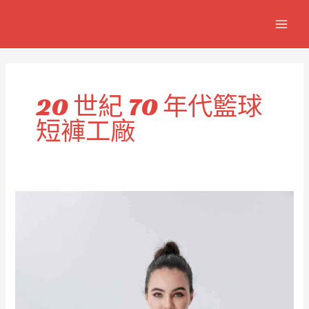
跳
MAIN
至
MEN
主
要
內
容
20 世紀 70 年代籃球
短褲工廠
復
古
1970
年
代
籃
球