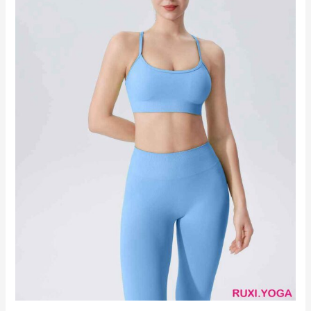
短
褲
經
典
風
格
hk2614