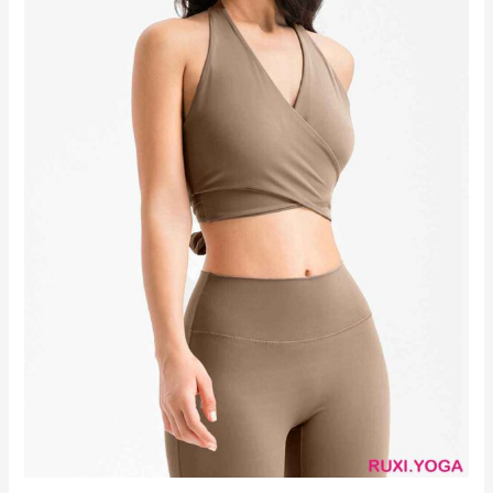
身
短
褲
RUXI
hk2613
廠
商
直
銷