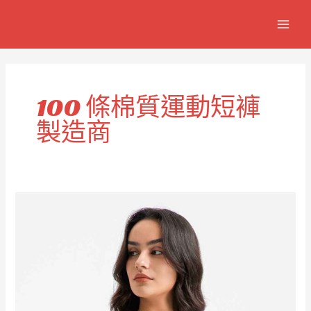
跳
MAIN
至
MEN
主
要
內
容
100 條棉質運動短褲
製造商
100
條
男
女
棉
質
健