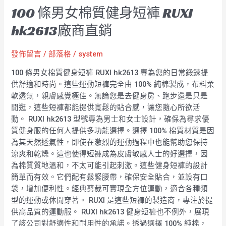
100 條男女棉質健身短褲 RUXI
hk2613廠商直銷
發佈留言
/
部落格
/
system
100 條男女棉質健身短褲 RUXI hk2613 專為您的日常鍛鍊提
供舒適和時尚。這些運動短褲完全由 100% 純棉製成，布料柔
軟透氣，親膚感覺極佳。無論您是去健身房、跑步還是只是
閒逛，這些短褲都能提供寬鬆的貼合感，讓您隨心所欲活
動。 RUXI hk2613 型號專為男士和女士設計，確保為尋求優
質健身服的任何人提供多功能選擇。選擇 100% 棉質材質是因
為其天然透氣性，即使在激烈的運動過程中也能幫助您保持
涼爽和乾燥。這也使得短褲成為皮膚敏感人士的好選擇，因
為棉質質地溫和，不太可能引起刺激。這些健身短褲的設計
簡單而有效。它們配有鬆緊腰帶，確保安全貼合，並設有口
袋，增加便利性。經典剪裁可實現全方位運動，適合各種類
型的運動或休閒穿著。 RUXI 是這些短褲的製造商，專注於提
供高品質的運動服。 RUXI hk2613 健身短褲也不例外，展現
了該公司對舒適性和耐用性的承諾。透過選擇 100% 純棉，