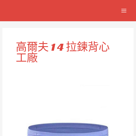
跳
MAIN
至
MEN
主
要
內
容
高爾夫 1 4 拉鍊背心
工廠
高
爾
夫
1
4
拉
鍊