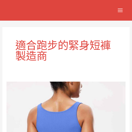
跳
MAIN
至
MEN
主
要
內
容
適合跑步的緊身短褲
製造商
超
舒
適
緊
身
跑
步