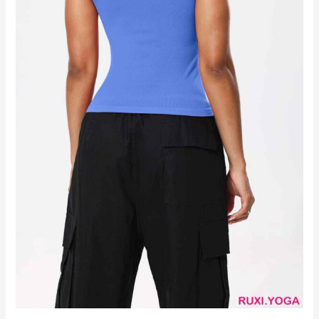
短
褲
RUXI
hk2581
工
廠
製
造
商
廠
商