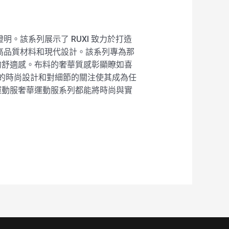
的證明。該系列展示了 RUXI 致力於打造
強調高品質材料和現代設計。該系列專為那
的舒適感。布料的奢華質感彰顯瞭如喜
系列的時尚設計和對細節的關注使其成為任
師運動服奢華運動服系列都能將時尚與實