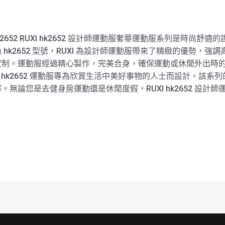
2652 RUXI hk2652 設計師運動服奢華運動服系列是時尚舒適
hk2652 型號，RUXI 為設計師運動服帶來了精緻的優勢，
定制。運動服經過精心製作，完美合身，確保運動或休閒外出時
 的 hk2652 運動服專為欣賞生活中美好事物的人士而設計。該
無論您是去健身房運動還是休閒度假，RUXI hk2652 設計