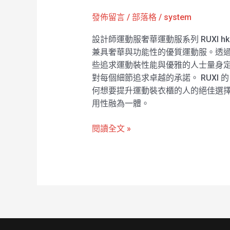
動
發佈留言
/
部落格
/
system
服
奢
設計師運動服奢華運動服系列 RUXI hk
華
兼具奢華與功能性的優質運動服。透過 
運
些追求運動裝性能與優雅的人士量身
動
對每個細節追求卓越的承諾。 RUXI
服
何想要提升運動裝衣櫃的人的絕佳選擇。
系
用性融為一體。
列
RUXI
閱讀全文 »
hk2652
廠
商
直
銷