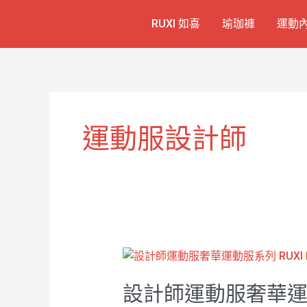
跳
RUXI 如喜
瑜珈褲
運動
至
主
要
內
容
運動服設計師
設
計
設計師運動服奢華運動服
師
運