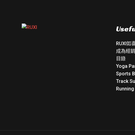
Usefu
RUXI
成為經
目錄
Yoga Pa
Sports 
Track Su
Running