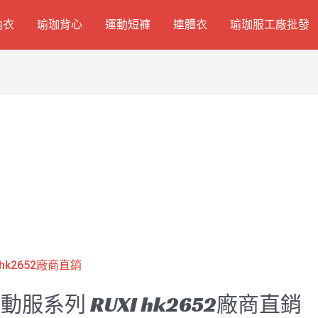
內衣
瑜珈背心
運動短褲
連體衣
瑜珈服工廠批發
系列 RUXI hk2652廠商直銷