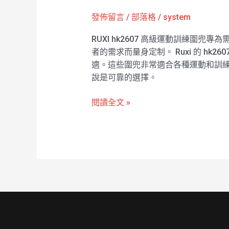
訓
發佈留言
/
部落格
/
system
練
圍
RUXI hk2607 高級運動訓練圍
兜
者的需求而量身定制。 Ruxi 的 
RUXI
適。這些圍兜非常適合各種運動和訓練
hk2607
說是可靠的選擇。
工
廠
閱讀全文 »
製
造
商
廠
商
直
銷