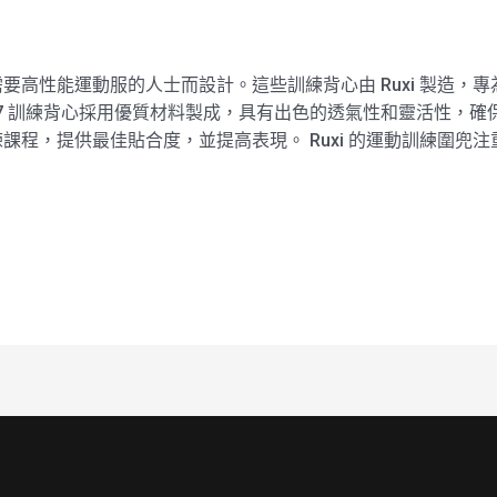
兜專為需要高性能運動服的人士而設計。這些訓練背心由 Ruxi 製
hk2607 訓練背心採用優質材料製成，具有出色的透氣性和靈活性
課程，提供最佳貼合度，並提高表現。 Ruxi 的運動訓練圍兜