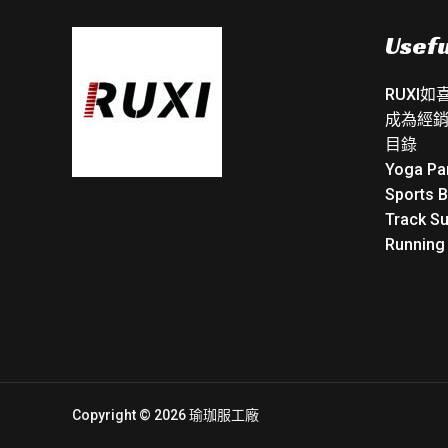
Usefu
RUXI
成為經
目錄
Yoga Pa
Sports 
Track Su
Running
Copyright © 2026 瑜珈服工廠