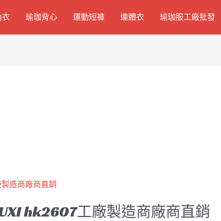
內衣
瑜珈背心
運動短褲
連體衣
瑜珈服工廠批發
XI hk2607工廠製造商廠商直銷