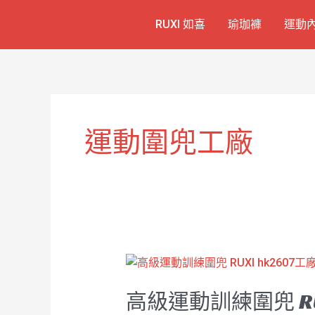
跳
RUXI 如喜
瑜珈褲
運動
至
主
要
內
容
運動圍兜工廠
高
級
高級運動訓練圍兜 RU
運
動