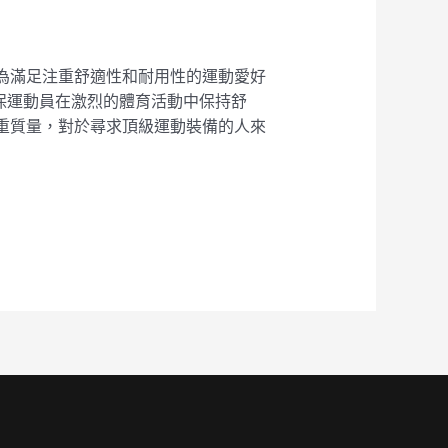
造，專為滿足注重舒適性和耐用性的運動愛好
，確保運動員在激烈的體育活動中保持舒
注重質量，對於尋求頂級運動裝備的人來