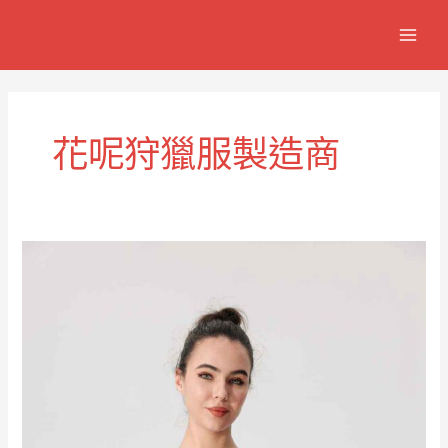
跳
MAIN
至
MEN
主
要
內
容
花呢狩獵服製造商
經
典
花
呢
戶
外
狩
獵
服