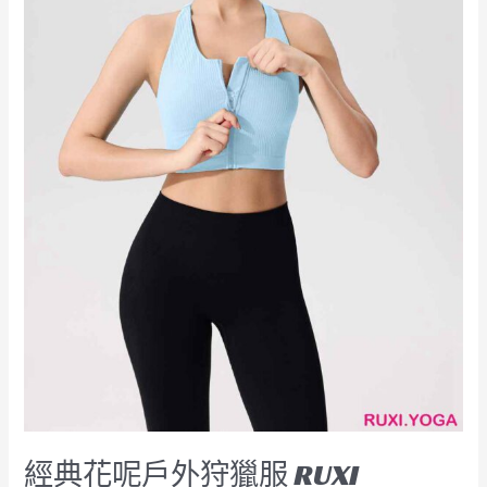
RUXI
hk2698
工
廠
製
造
商
廠
商
經典花呢戶外狩獵服 RUXI