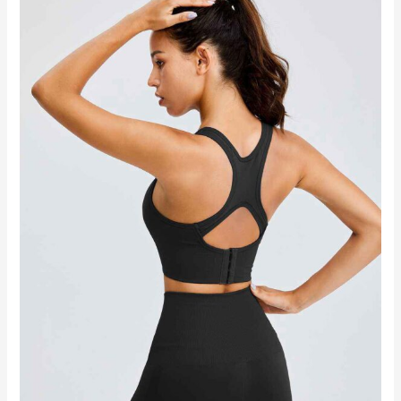
外
探
險
的
經
典
花
呢
狩
獵
服
hk2653
工
廠
製
造
商
廠
商