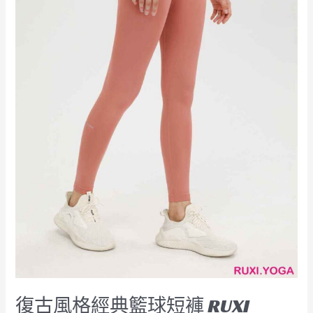
褲
RUXI
hk2603
工
廠
製
造
商
廠
商
復古風格經典籃球短褲 RUXI