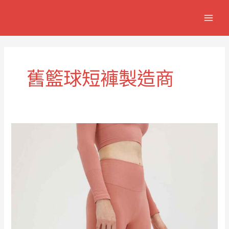
跳
MAIN
至
MEN
主
要
內
容
舊籃球短褲製造商
復
古
風
格
經
典
籃
球
短