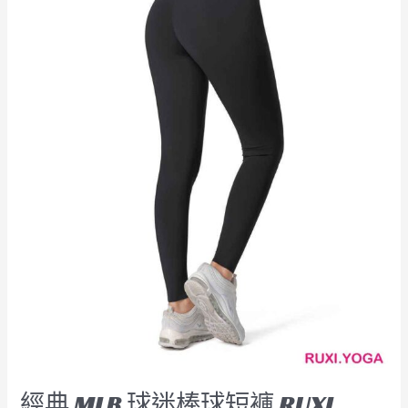
RUXI
hk2610
廠
商
直
銷
經典 MLB 球迷棒球短褲 RUXI