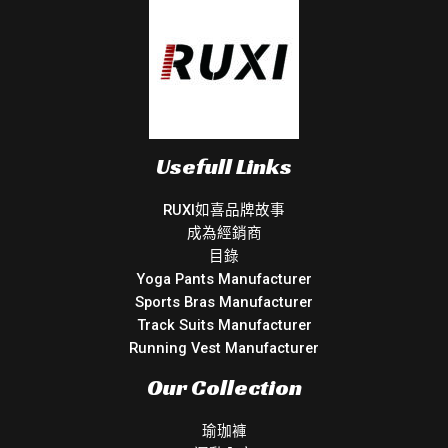
Usefull Links
RUXI如喜品牌故事
成為經銷商
目錄
Yoga Pants Manufacturer
Sports Bras Manufacturer
Track Suits Manufacturer
Running Vest Manufacturer
Our Collection
瑜珈褲