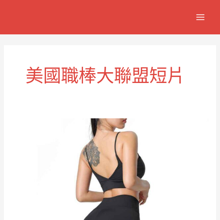
跳
MAIN
至
MEN
主
要
內
容
美國職棒大聯盟短片
經
典
MLB
球
迷
棒
球
短
褲