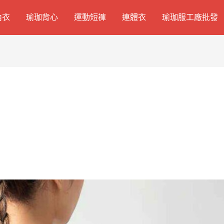
內衣
瑜珈背心
運動短褲
連體衣
瑜珈服工廠批發