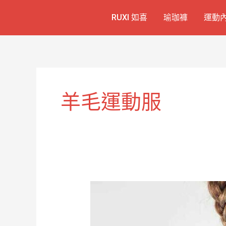
跳
RUXI 如喜
瑜珈褲
運動
至
主
要
內
容
羊毛運動服
舒
適
羊
毛