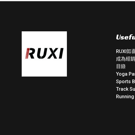
Usefu
RUXI
成為經
目錄
Yoga Pa
Sports 
Track Su
Running