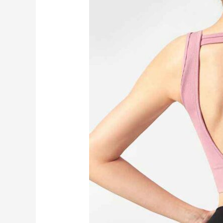
運
動
服
舒
適
又
時
尚
RUXI
hk2754
廠
商
直
銷