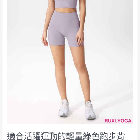
綠
色
跑
步
背
心
RUXI
hk2786
廠
商
適合活躍運動的輕量綠色跑步背