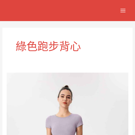
跳
MAIN
至
MEN
主
要
內
容
綠色跑步背心
適
合
活
躍
運
動
的
輕
量