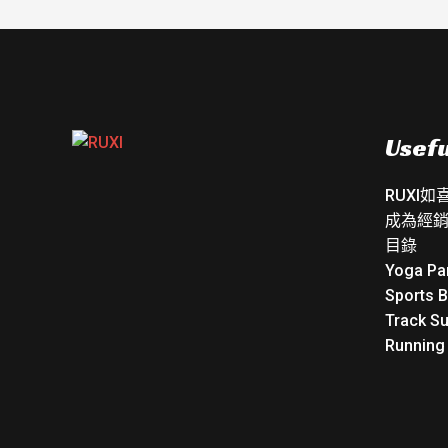
Usefu
RUXI
成為經
目錄
Yoga Pa
Sports 
Track Su
Running