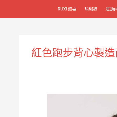
跳
RUXI 如喜
瑜珈褲
運動
至
主
要
內
容
紅色跑步背心製造
紅
色
輕
量