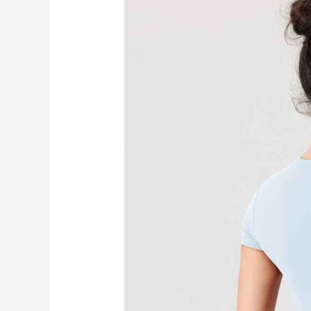
跑
步
背
心
RUXI
hk2781
工
廠
製
造
商
廠
商
直
銷