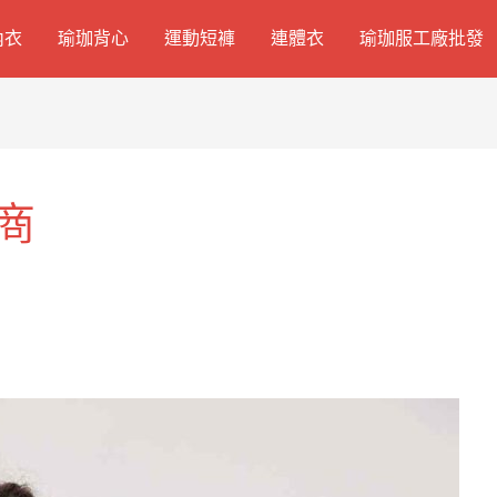
內衣
瑜珈背心
運動短褲
連體衣
瑜珈服工廠批發
商