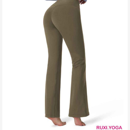
心
輕
便
透
氣
hk2782
工
廠
製
造
商
廠
商
直
銷