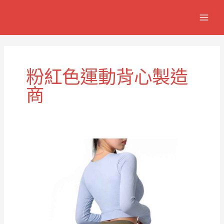
跳
MAIN
至
MEN
主
要
內
容
粉紅色運動背心製造
商
女
式
粉
紅
運
動
背