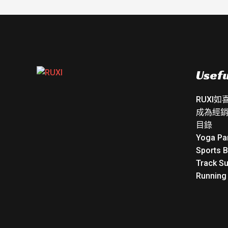
Usefu
RUXI
成為經
目錄
Yoga Pa
Sports 
Track Su
Running