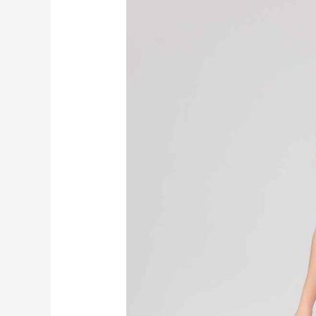
運
動
短
褲
RUXI
hk2611
工
廠
製
造
商
廠
商
直
銷