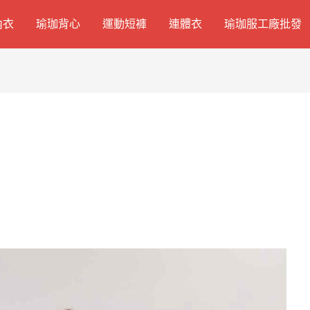
內衣
瑜珈背心
運動短褲
連體衣
瑜珈服工廠批發