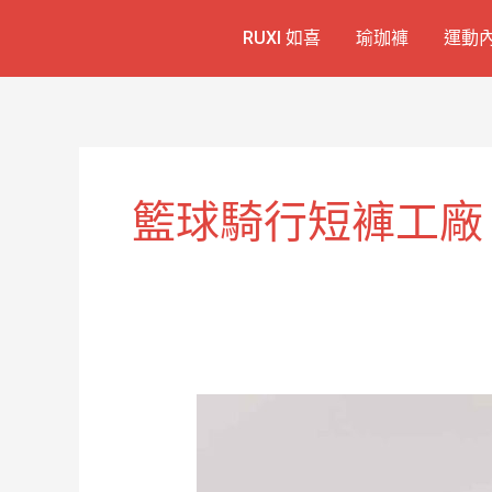
跳
RUXI 如喜
瑜珈褲
運動
至
主
要
內
容
籃球騎行短褲工廠
籃
球
騎
行