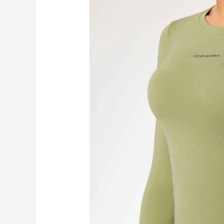
短
褲
速
乾
褲
RUXI
hk2598
工
廠
製
造
商
廠
商