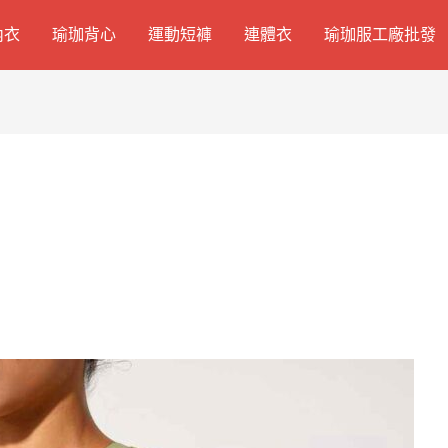
內衣
瑜珈背心
運動短褲
連體衣
瑜珈服工廠批發