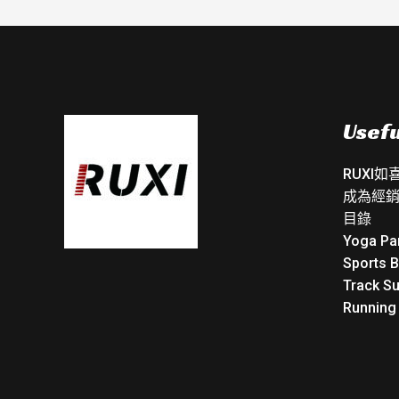
Usefu
RUXI
成為經
目錄
Yoga Pa
Sports 
Track Su
Running