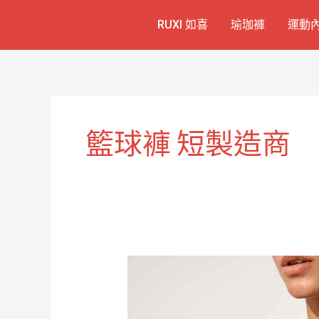
跳
RUXI 如喜
瑜珈褲
運動
至
主
要
內
容
籃球褲 短製造商
男
款
籃
球